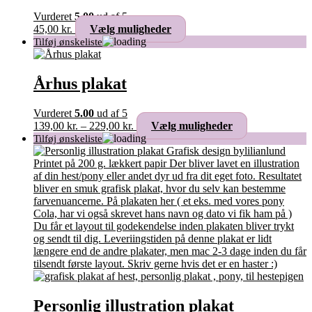
kan
Vurderet
5.00
ud af 5
vælges
Dette
45,00
kr.
Vælg muligheder
på
vare
varesiden
har
flere
varianter.
Århus plakat
Mulighederne
kan
Vurderet
5.00
ud af 5
vælges
Prisinterval:
Dette
139,00
kr.
–
229,00
kr.
Vælg muligheder
på
139,00 kr.
vare
varesiden
til
har
229,00 kr.
flere
varianter.
Mulighederne
kan
vælges
på
varesiden
Personlig illustration plakat