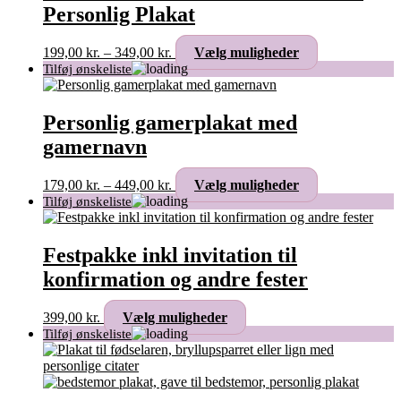
Personlig Plakat
Prisinterval:
Dette
199,00
kr.
–
349,00
kr.
Vælg muligheder
199,00 kr.
vare
til
har
349,00 kr.
flere
varianter.
Personlig gamerplakat med
Mulighederne
gamernavn
kan
vælges
på
Prisinterval:
Dette
179,00
kr.
–
449,00
kr.
Vælg muligheder
varesiden
179,00 kr.
vare
til
har
449,00 kr.
flere
varianter.
Festpakke inkl invitation til
Mulighederne
konfirmation og andre fester
kan
vælges
på
Dette
399,00
kr.
Vælg muligheder
varesiden
vare
har
flere
varianter.
Mulighederne