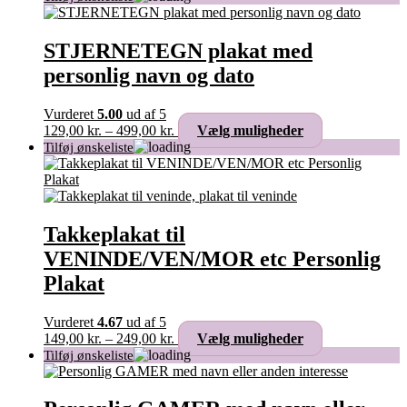
til
har
389,00 kr.
flere
varianter.
STJERNETEGN plakat med
Mulighederne
personlig navn og dato
kan
vælges
på
Vurderet
5.00
ud af 5
varesiden
Prisinterval:
Dette
129,00
kr.
–
499,00
kr.
Vælg muligheder
129,00 kr.
vare
til
har
499,00 kr.
flere
varianter.
Mulighederne
kan
Takkeplakat til
vælges
VENINDE/VEN/MOR etc Personlig
på
varesiden
Plakat
Vurderet
4.67
ud af 5
Prisinterval:
Dette
149,00
kr.
–
249,00
kr.
Vælg muligheder
149,00 kr.
vare
til
har
249,00 kr.
flere
varianter.