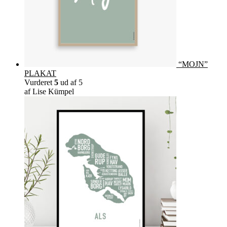
“MOJN”
PLAKAT
Vurderet
5
ud af 5
af Lise Kümpel