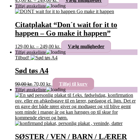
45,00
kr.
–
249,00
kr.
Vælg muligheder
45,00 kr.
vare
til
har
249,00 kr.
flere
varianter.
Citatplakat “Don´t wait for it to
Mulighederne
happen – Go make it happen”
kan
vælges
på
Prisinterval:
Dette
129,00
kr.
–
249,00
kr.
Vælg muligheder
varesiden
129,00 kr.
vare
til
har
Tilbud!
249,00 kr.
flere
varianter.
Sød tøs A4
Mulighederne
kan
Den
Den
90,00
kr.
70,00
kr.
Tilføj til kurv
vælges
oprindelige
aktuelle
på
pris
pris
varesiden
var:
er:
90,00 kr..
70,00 kr..
SØSTER / VEN / BARN / LÆRER