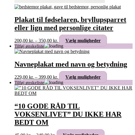
Plakat til fødselaren, bryllupsparret
eller lign med personlige citater
Prisinterval:
Dette
200,00
kr.
–
350,00
kr.
Vælg muligheder
200,00 kr.
vare
til
har
350,00 kr.
flere
varianter.
Navneplakat med navn og betydning
Mulighederne
kan
Prisinterval:
Dette
229,00
kr.
–
399,00
kr.
Vælg muligheder
vælges
229,00 kr.
vare
på
til
har
varesiden
399,00 kr.
flere
varianter.
Mulighederne
“10 GODE RÅD TIL
kan
VOKSENLIVET” DU IKKE HAR
vælges
på
BEDT OM
varesiden
Prisinterval:
Dette