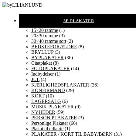
15×20 ramme
(1)
20×30 ramme
(3)
30×40 ramme sort
(2)
BEDSTEFORÆLDRE
(8)
BRYLLUP
(3)
BYPLAKATER
(36)
Citatplakat
(8)
FOTOPLAKATER
(14)
Indbydelser
(1)
JUL
(4)
KÆRLIGHEDSPLAKATER
(36)
KONFIRMAND
(29)
KORT
(10)
LAGERSALG
(6)
MUSIK PLAKATER
(9)
NYHEDER
(59)
PERSON PLAKATER
(3)
Personlige Plakater
(66)
Plakat til udlærte
(1)
PLAKATER / KORT TIL BABY/BØRN
(31)