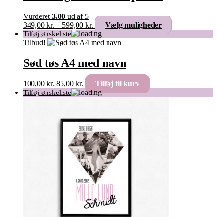
Vurderet
3.00
ud af 5
Prisinterval:
Dette
349,00
kr.
–
599,00
kr.
Vælg muligheder
349,00 kr.
vare
til
har
Tilbud!
599,00 kr.
flere
varianter.
Sød tøs A4 med navn
Mulighederne
kan
Den
Den
100,00
kr.
85,00
kr.
Tilføj til kurv
vælges
oprindelige
aktuelle
på
pris
pris
varesiden
var:
er:
100,00 kr..
85,00 kr..