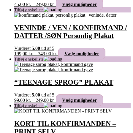
Prisinterval:
Dette
45,00
kr.
–
249,00
kr.
Vælg muligheder
45,00 kr.
vare
til
har
249,00 kr.
flere
varianter.
VENINDE / VEN / KONFIRMAND /
Mulighederne
DATTER /SØN Personlig Plakat
kan
vælges
på
Vurderet
5.00
ud af 5
varesiden
Prisinterval:
Dette
199,00
kr.
–
349,00
kr.
Vælg muligheder
199,00 kr.
vare
til
har
349,00 kr.
flere
varianter.
Mulighederne
“TEENAGE SPROG” PLAKAT
kan
vælges
Vurderet
5.00
ud af 5
på
Prisinterval:
Dette
99,00
kr.
–
249,00
kr.
Vælg muligheder
varesiden
99,00 kr.
vare
til
har
249,00 kr.
flere
varianter.
KORT TIL KONFIRMANDEN –
Mulighederne
PRINT SELV
kan