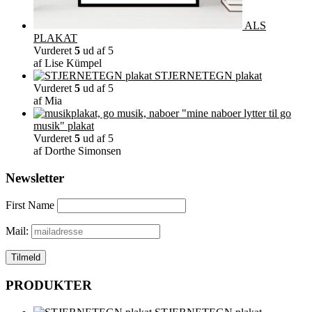
ALS
PLAKAT
Vurderet
5
ud af 5
af Lise Kümpel
STJERNETEGN plakat
Vurderet
5
ud af 5
af Mia
"mine naboer lytter til go
musik" plakat
Vurderet
5
ud af 5
af Dorthe Simonsen
Newsletter
First Name
Mail:
PRODUKTER