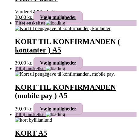
vælges
på
Vurderet
4.00
ud af 5
varesiden
Dette
30,00
kr.
Vælg muligheder
vare
har
flere
varianter.
KORT TIL KONFIRMANDEN (
Mulighederne
kontanter ) A5
kan
vælges
på
Dette
39,00
kr.
Vælg muligheder
varesiden
vare
har
flere
varianter.
KORT TIL KONFIRMANDEN
Mulighederne
(mobile pay ) A5
kan
vælges
på
Dette
39,00
kr.
Vælg muligheder
varesiden
vare
har
flere
varianter.
KORT A5
Mulighederne