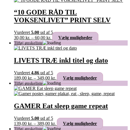
399,00 kr.
flere
varianter.
“10 GODE RÅD TIL
Mulighederne
VOKSENLIVET” PRINT SELV
kan
vælges
på
Vurderet
5.00
ud af 5
varesiden
Prisinterval:
Dette
30,00
kr.
–
60,00
kr.
Vælg muligheder
30,00 kr.
vare
til
har
60,00 kr.
flere
varianter.
LIVETS TRÆ inkl titel og dato
Mulighederne
kan
Vurderet
4.86
ud af 5
vælges
Prisinterval:
Dette
189,00
kr.
–
349,00
kr.
Vælg muligheder
på
189,00 kr.
vare
varesiden
til
har
349,00 kr.
flere
varianter.
Mulighederne
GAMER Eat sleep game repeat
kan
vælges
Vurderet
5.00
ud af 5
på
Prisinterval:
Dette
139,00
kr.
–
389,00
kr.
Vælg muligheder
varesiden
139,00 kr.
vare