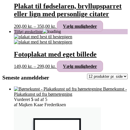
kan
Plakat til fødselaren, bryllupsparret
vælges
eller lign med personlige citater
på
varesiden
Prisinterval:
Dette
200,00
kr.
–
350,00
kr.
Vælg muligheder
200,00 kr.
vare
til
har
350,00 kr.
flere
varianter.
Mulighederne
Fotoplakat med eget billede
kan
vælges
Prisinterval:
Dette
149,00
kr.
–
299,00
kr.
Vælg muligheder
på
149,00 kr.
vare
varesiden
til
har
Seneste anmeldelser
299,00 kr.
flere
varianter.
Børnekunst -
Mulighederne
Plakatkunst ud fra børnetegning
kan
Vurderet
5
ud af 5
vælges
af Majken Kaae Frederiksen
på
varesiden