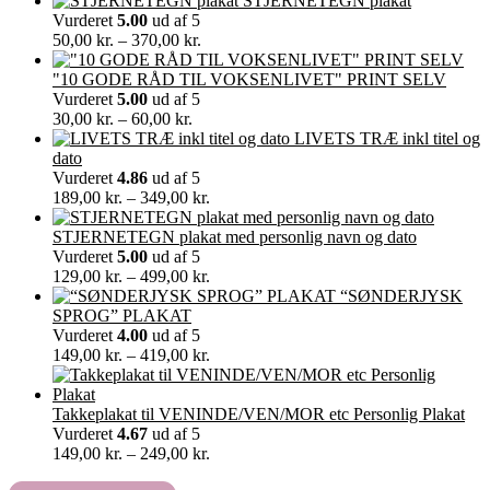
STJERNETEGN plakat
Vurderet
5.00
ud af 5
Prisinterval:
50,00
kr.
–
370,00
kr.
50,00 kr.
til
"10 GODE RÅD TIL VOKSENLIVET" PRINT SELV
370,00 kr.
Vurderet
5.00
ud af 5
Prisinterval:
30,00
kr.
–
60,00
kr.
30,00 kr.
LIVETS TRÆ inkl titel og
til
dato
60,00 kr.
Vurderet
4.86
ud af 5
Prisinterval:
189,00
kr.
–
349,00
kr.
189,00 kr.
til
STJERNETEGN plakat med personlig navn og dato
349,00 kr.
Vurderet
5.00
ud af 5
Prisinterval:
129,00
kr.
–
499,00
kr.
129,00 kr.
“SØNDERJYSK
til
SPROG” PLAKAT
499,00 kr.
Vurderet
4.00
ud af 5
Prisinterval:
149,00
kr.
–
419,00
kr.
149,00 kr.
til
419,00 kr.
Takkeplakat til VENINDE/VEN/MOR etc Personlig Plakat
Vurderet
4.67
ud af 5
Prisinterval:
149,00
kr.
–
249,00
kr.
149,00 kr.