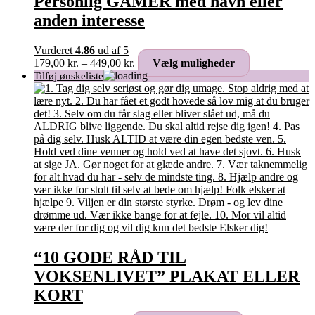
Personlig GAMER med navn eller
Mulighederne
anden interesse
kan
vælges
på
Vurderet
4.86
ud af 5
varesiden
Prisinterval:
Dette
179,00
kr.
–
449,00
kr.
Vælg muligheder
179,00 kr.
vare
til
har
449,00 kr.
flere
varianter.
Mulighederne
kan
vælges
på
varesiden
“10 GODE RÅD TIL
VOKSENLIVET” PLAKAT ELLER
KORT