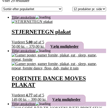
Sorteret
Viser 29 resultater
efter
popularitet
STJERNETEGN plakat
Vurderet
5.00
ud af 5
Prisinterval:
Dette
50,00
kr.
–
370,00
kr.
Vælg muligheder
50,00 kr.
vare
til
har
370,00 kr.
flere
varianter.
Mulighederne
kan
vælges
FORTNITE DANCE MOVES
på
PLAKAT
varesiden
Vurderet
4.77
ud af 5
Prisinterval:
Dette
149,00
kr.
–
399,00
kr.
Vælg muligheder
149,00 kr.
vare
til
har