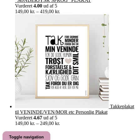
“SØNDERJYSK SPROG” PLAKAT
Vurderet
4.00
ud af 5
Prisinterval:
149,00
kr.
–
419,00
kr.
149,00 kr.
til
419,00 kr.
Takkeplakat
til VENINDE/VEN/MOR etc Personlig Plakat
Vurderet
4.67
ud af 5
Prisinterval:
149,00
kr.
–
249,00
kr.
149,00 kr.
til
Toggle navigation
249,00 kr.