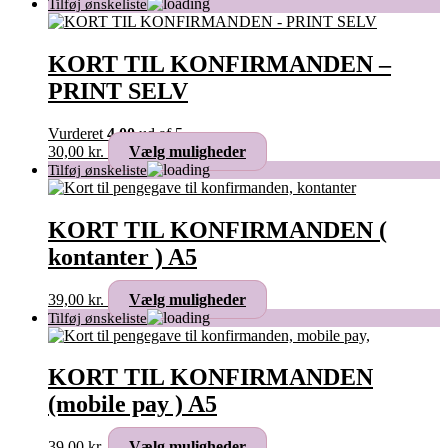
KORT TIL KONFIRMANDEN –
PRINT SELV
Vurderet
4.00
ud af 5
Dette
30,00
kr.
Vælg muligheder
vare
har
flere
varianter.
KORT TIL KONFIRMANDEN (
Mulighederne
kontanter ) A5
kan
vælges
på
Dette
39,00
kr.
Vælg muligheder
varesiden
vare
har
flere
varianter.
KORT TIL KONFIRMANDEN
Mulighederne
(mobile pay ) A5
kan
vælges
på
Dette
39,00
kr.
Vælg muligheder