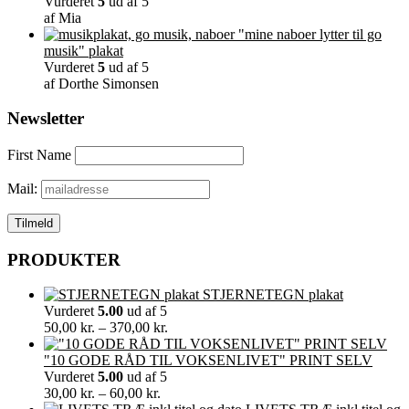
Vurderet
5
ud af 5
af Mia
"mine naboer lytter til go
musik" plakat
Vurderet
5
ud af 5
af Dorthe Simonsen
Newsletter
First Name
Mail:
PRODUKTER
STJERNETEGN plakat
Vurderet
5.00
ud af 5
Prisinterval:
50,00
kr.
–
370,00
kr.
50,00 kr.
til
"10 GODE RÅD TIL VOKSENLIVET" PRINT SELV
370,00 kr.
Vurderet
5.00
ud af 5
Prisinterval:
30,00
kr.
–
60,00
kr.
30,00 kr.