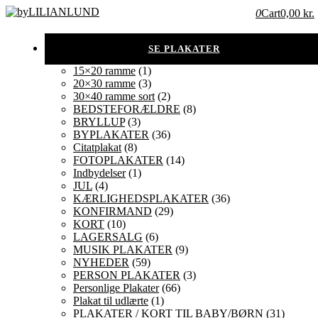
0
Cart
0,00 kr.
15×20 ramme
(1)
20×30 ramme
(3)
30×40 ramme sort
(2)
BEDSTEFORÆLDRE
(8)
BRYLLUP
(3)
BYPLAKATER
(36)
Citatplakat
(8)
FOTOPLAKATER
(14)
Indbydelser
(1)
JUL
(4)
KÆRLIGHEDSPLAKATER
(36)
KONFIRMAND
(29)
KORT
(10)
LAGERSALG
(6)
MUSIK PLAKATER
(9)
NYHEDER
(59)
PERSON PLAKATER
(3)
Personlige Plakater
(66)
Plakat til udlærte
(1)
PLAKATER / KORT TIL BABY/BØRN
(31)