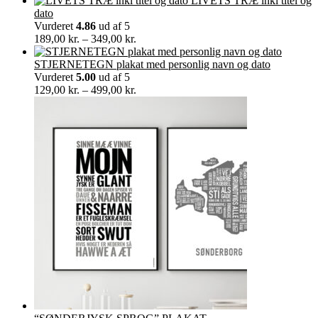
LIVETS TRÆ inkl titel og
til
dato
60,00 kr.
Vurderet
4.86
ud af 5
Prisinterval:
189,00
kr.
–
349,00
kr.
189,00 kr.
til
STJERNETEGN plakat med personlig navn og dato
349,00 kr.
Vurderet
5.00
ud af 5
Prisinterval:
129,00
kr.
–
499,00
kr.
129,00 kr.
til
499,00 kr.