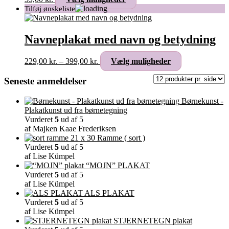
varesiden
vare
har
flere
varianter.
Navneplakat med navn og betydning
Mulighederne
kan
Prisinterval:
Dette
229,00
kr.
–
399,00
kr.
Vælg muligheder
vælges
229,00 kr.
vare
på
til
har
Seneste anmeldelser
varesiden
399,00 kr.
flere
varianter.
Børnekunst -
Mulighederne
Plakatkunst ud fra børnetegning
kan
Vurderet
5
ud af 5
vælges
af Majken Kaae Frederiksen
på
Ramme ( sort )
varesiden
Vurderet
5
ud af 5
af Lise Kümpel
“MOJN” PLAKAT
Vurderet
5
ud af 5
af Lise Kümpel
ALS PLAKAT
Vurderet
5
ud af 5
af Lise Kümpel
STJERNETEGN plakat