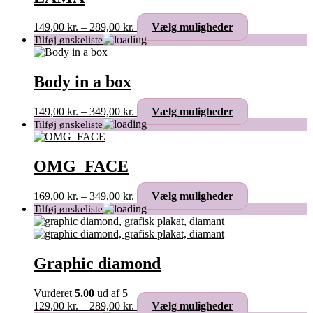
Mulighederne
kan
Prisinterval:
Dette
149,00
kr.
–
289,00
kr.
Vælg muligheder
vælges
149,00 kr.
vare
på
til
har
varesiden
289,00 kr.
flere
varianter.
Body in a box
Mulighederne
kan
Prisinterval:
Dette
149,00
kr.
–
349,00
kr.
Vælg muligheder
vælges
149,00 kr.
vare
på
til
har
varesiden
349,00 kr.
flere
varianter.
OMG_FACE
Mulighederne
kan
Prisinterval:
Dette
169,00
kr.
–
349,00
kr.
Vælg muligheder
vælges
169,00 kr.
vare
på
til
har
varesiden
349,00 kr.
flere
varianter.
Mulighederne
Graphic diamond
kan
vælges
Vurderet
5.00
ud af 5
på
Prisinterval:
Dette
129,00
kr.
–
289,00
kr.
Vælg muligheder
varesiden