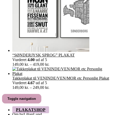
“SØNDERJYSK SPROG” PLAKAT
Vurderet
4.00
ud af 5
Prisinterval:
149,00
kr.
–
419,00
kr.
149,00 kr.
til
419,00 kr.
Takkeplakat til VENINDE/VEN/MOR etc Personlig Plakat
Vurderet
4.67
ud af 5
Prisinterval:
149,00
kr.
–
249,00
kr.
149,00 kr.
til
Toggle navigation
249,00 kr.
PLAKATSHOP
Om byLilianLund