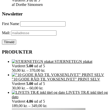
Vurderet
5
ud af 5
af Dorthe Simonsen
Newsletter
First Name
Mail:
PRODUKTER
STJERNETEGN plakat
Vurderet
5.00
ud af 5
Prisinterval:
50,00
kr.
–
370,00
kr.
50,00 kr.
til
"10 GODE RÅD TIL VOKSENLIVET" PRINT SELV
370,00 kr.
Vurderet
5.00
ud af 5
Prisinterval:
30,00
kr.
–
60,00
kr.
30,00 kr.
LIVETS TRÆ inkl titel og
til
dato
60,00 kr.
Vurderet
4.86
ud af 5
Prisinterval:
189,00
kr.
–
349,00
kr.
189,00 kr.