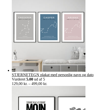
til
349,00 kr.
STJERNETEGN plakat med personlig navn og dato
Vurderet
5.00
ud af 5
Prisinterval:
129,00
kr.
–
499,00
kr.
129,00 kr.
til
499,00 kr.