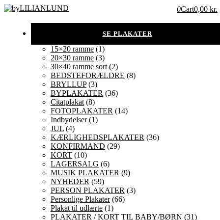
0
Cart
0,00 kr.
15×20 ramme
(1)
20×30 ramme
(3)
30×40 ramme sort
(2)
BEDSTEFORÆLDRE
(8)
BRYLLUP
(3)
BYPLAKATER
(36)
Citatplakat
(8)
FOTOPLAKATER
(14)
Indbydelser
(1)
JUL
(4)
KÆRLIGHEDSPLAKATER
(36)
KONFIRMAND
(29)
KORT
(10)
LAGERSALG
(6)
MUSIK PLAKATER
(9)
NYHEDER
(59)
PERSON PLAKATER
(3)
Personlige Plakater
(66)
Plakat til udlærte
(1)
PLAKATER / KORT TIL BABY/BØRN
(31)