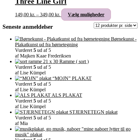
Three Line Girl
Mulighederne
kan
Prisinterval:
Dette
149,00
kr.
–
349,00
kr.
Vælg muligheder
vælges
149,00 kr.
vare
på
til
har
Seneste anmeldelser
varesiden
349,00 kr.
flere
varianter.
Børnekunst -
Mulighederne
Plakatkunst ud fra børnetegning
kan
Vurderet
5
ud af 5
vælges
af Majken Kaae Frederiksen
på
Ramme ( sort )
varesiden
Vurderet
5
ud af 5
af Lise Kümpel
“MOJN” PLAKAT
Vurderet
5
ud af 5
af Lise Kümpel
ALS PLAKAT
Vurderet
5
ud af 5
af Lise Kümpel
STJERNETEGN plakat
Vurderet
5
ud af 5
af Mia
"mine naboer lytter til go
musik" plakat