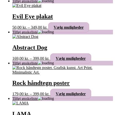
Evil Eye plakat
Prisinterval:
Dette
50,00
kr.
–
349,00
kr.
Vælg muligheder
50,00 kr.
vare
til
har
349,00 kr.
flere
varianter.
Abstract Dog
Mulighederne
kan
Prisinterval:
Dette
169,00
kr.
–
399,00
kr.
Vælg muligheder
vælges
169,00 kr.
vare
på
til
har
varesiden
399,00 kr.
flere
varianter.
Mulighederne
Rock håndtegn poster
kan
vælges
Prisinterval:
Dette
179,00
kr.
–
399,00
kr.
Vælg muligheder
på
179,00 kr.
vare
varesiden
til
har
399,00 kr.
flere
varianter.
LAMA