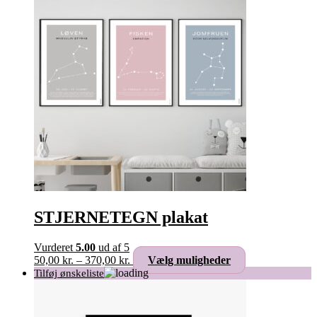
Mulighederne
kan
vælges
på
varesiden
STJERNETEGN plakat
Vurderet
5.00
ud af 5
Prisinterval:
Dette
50,00
kr.
–
370,00
kr.
Vælg muligheder
50,00 kr.
vare
til
har
370,00 kr.
flere
varianter.