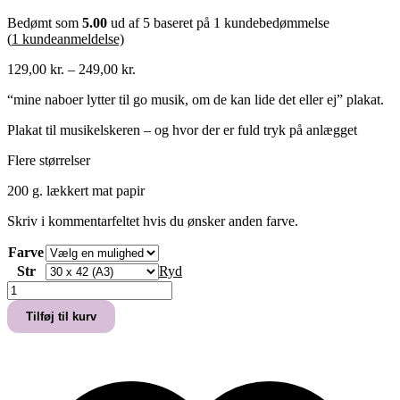
Bedømt som
5.00
ud af 5 baseret på
1
kundebedømmelse
(
1
kundeanmeldelse)
Prisinterval:
129,00
kr.
–
249,00
kr.
129,00 kr.
“mine naboer lytter til go musik, om de kan lide det eller ej” plakat.
til
249,00 kr.
Plakat til musikelskeren – og hvor der er fuld tryk på anlægget
Flere størrelser
200 g. lækkert mat papir
Skriv i kommentarfeltet hvis du ønsker anden farve.
Farve
Str
Ryd
"mine
naboer
Tilføj til kurv
lytter
til
go
musik"
plakat