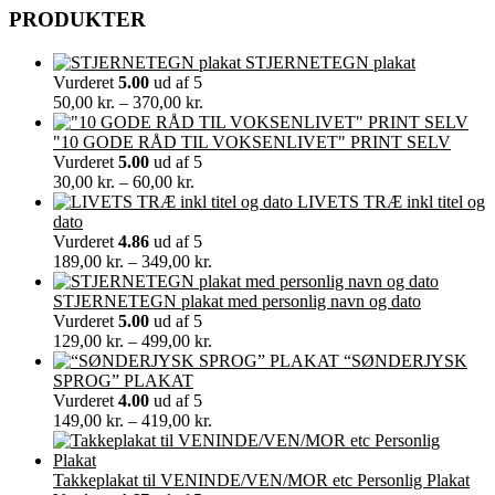
PRODUKTER
STJERNETEGN plakat
Vurderet
5.00
ud af 5
Prisinterval:
50,00
kr.
–
370,00
kr.
50,00 kr.
til
"10 GODE RÅD TIL VOKSENLIVET" PRINT SELV
370,00 kr.
Vurderet
5.00
ud af 5
Prisinterval:
30,00
kr.
–
60,00
kr.
30,00 kr.
LIVETS TRÆ inkl titel og
til
dato
60,00 kr.
Vurderet
4.86
ud af 5
Prisinterval:
189,00
kr.
–
349,00
kr.
189,00 kr.
til
STJERNETEGN plakat med personlig navn og dato
349,00 kr.
Vurderet
5.00
ud af 5
Prisinterval:
129,00
kr.
–
499,00
kr.
129,00 kr.
“SØNDERJYSK
til
SPROG” PLAKAT
499,00 kr.
Vurderet
4.00
ud af 5
Prisinterval:
149,00
kr.
–
419,00
kr.
149,00 kr.
til
419,00 kr.
Takkeplakat til VENINDE/VEN/MOR etc Personlig Plakat