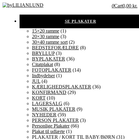
0
Cart
0,00 kr.
15×20 ramme
(1)
20×30 ramme
(3)
30×40 ramme sort
(2)
BEDSTEFORÆLDRE
(8)
BRYLLUP
(3)
BYPLAKATER
(36)
Citatplakat
(8)
FOTOPLAKATER
(14)
Indbydelser
(1)
JUL
(4)
KÆRLIGHEDSPLAKATER
(36)
KONFIRMAND
(29)
KORT
(10)
LAGERSALG
(6)
MUSIK PLAKATER
(9)
NYHEDER
(59)
PERSON PLAKATER
(3)
Personlige Plakater
(66)
Plakat til udlærte
(1)
PLAKATER / KORT TIL BABY/BØRN
(31)