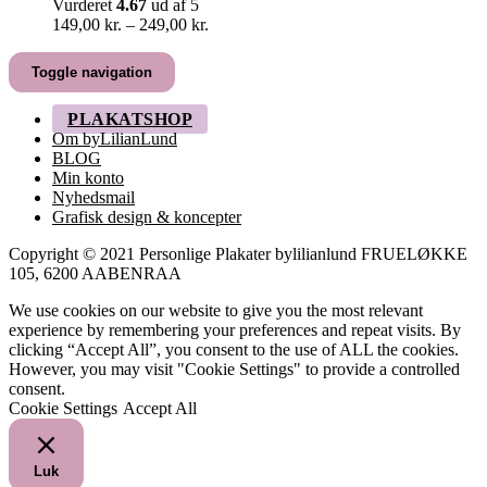
Vurderet
4.67
ud af 5
Prisinterval:
149,00
kr.
–
249,00
kr.
149,00 kr.
til
Toggle navigation
249,00 kr.
PLAKATSHOP
Om byLilianLund
BLOG
Min konto
Nyhedsmail
Grafisk design & koncepter
Copyright © 2021 Personlige Plakater bylilianlund FRUELØKKE
105, 6200 AABENRAA
We use cookies on our website to give you the most relevant
experience by remembering your preferences and repeat visits. By
clicking “Accept All”, you consent to the use of ALL the cookies.
However, you may visit "Cookie Settings" to provide a controlled
consent.
Cookie Settings
Accept All
Luk