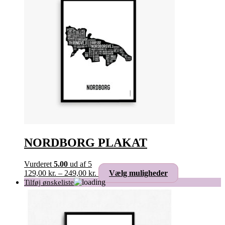
Mulighederne
kan
vælges
på
varesiden
NORDBORG PLAKAT
Vurderet
5.00
ud af 5
Prisinterval:
Dette
129,00
kr.
–
249,00
kr.
Vælg muligheder
129,00 kr.
vare
til
har
249,00 kr.
flere
varianter.
Mulighederne