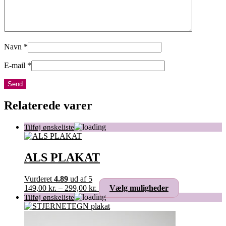
Navn
*
E-mail
*
Relaterede varer
ALS PLAKAT
Vurderet
4.89
ud af 5
Prisinterval:
Dette
149,00
kr.
–
299,00
kr.
Vælg muligheder
149,00 kr.
vare
til
har
299,00 kr.
flere
varianter.