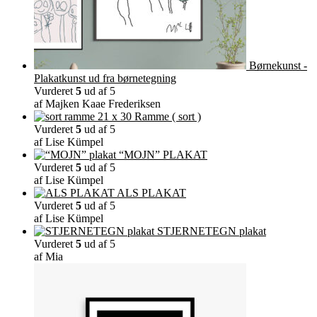
Børnekunst -
Plakatkunst ud fra børnetegning
Vurderet
5
ud af 5
af Majken Kaae Frederiksen
Ramme ( sort )
Vurderet
5
ud af 5
af Lise Kümpel
“MOJN” PLAKAT
Vurderet
5
ud af 5
af Lise Kümpel
ALS PLAKAT
Vurderet
5
ud af 5
af Lise Kümpel
STJERNETEGN plakat
Vurderet
5
ud af 5
af Mia