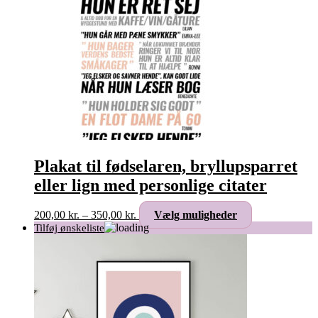
Plakat til fødselaren, bryllupsparret
eller lign med personlige citater
Prisinterval:
Dette
200,00
kr.
–
350,00
kr.
Vælg muligheder
200,00 kr.
vare
til
har
350,00 kr.
flere
varianter.
Mulighederne
kan
vælges
på