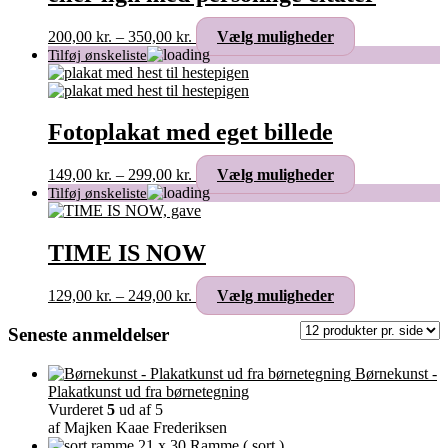
Prisinterval:
Dette
200,00
kr.
–
350,00
kr.
Vælg muligheder
200,00 kr.
vare
til
har
350,00 kr.
flere
varianter.
Mulighederne
Fotoplakat med eget billede
kan
vælges
Prisinterval:
Dette
149,00
kr.
–
299,00
kr.
Vælg muligheder
på
149,00 kr.
vare
varesiden
til
har
299,00 kr.
flere
varianter.
TIME IS NOW
Mulighederne
kan
Prisinterval:
Dette
129,00
kr.
–
249,00
kr.
Vælg muligheder
vælges
129,00 kr.
vare
på
til
har
Seneste anmeldelser
varesiden
249,00 kr.
flere
varianter.
Børnekunst -
Mulighederne
Plakatkunst ud fra børnetegning
kan
Vurderet
5
ud af 5
vælges
af Majken Kaae Frederiksen
på
Ramme ( sort )