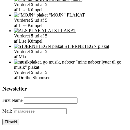
varesiden
Vurderet
5
ud af 5
af Lise Kümpel
“MOJN” PLAKAT
Vurderet
5
ud af 5
af Lise Kümpel
ALS PLAKAT
Vurderet
5
ud af 5
af Lise Kümpel
STJERNETEGN plakat
Vurderet
5
ud af 5
af Mia
"mine naboer lytter til go
musik" plakat
Vurderet
5
ud af 5
af Dorthe Simonsen
Newsletter
First Name
Mail: