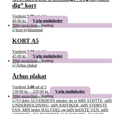
kan
dig” kort
vælges
på
varesiden
Vurderet
5.00
ud af 5
Dette
40,00
kr.
Vælg muligheder
vare
har
flere
varianter.
KORT A5
Mulighederne
kan
Vurderet
5.00
ud af 5
vælges
Dette
45,00
kr.
Vælg muligheder
på
vare
varesiden
har
flere
varianter.
Århus plakat
Mulighederne
kan
Vurderet
5.00
ud af 5
vælges
Prisinterval:
Dette
139,00
kr.
–
229,00
kr.
Vælg muligheder
på
139,00 kr.
vare
varesiden
til
har
229,00 kr.
flere
varianter.