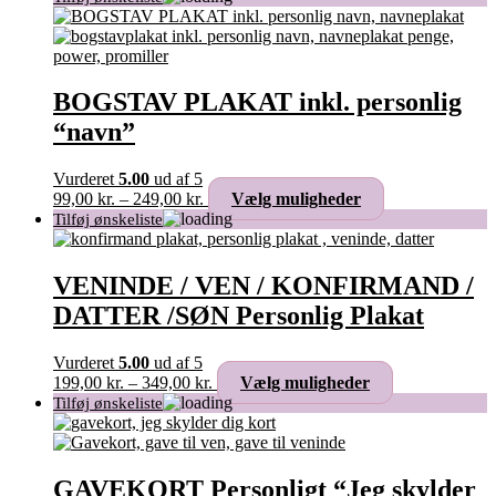
til
har
249,00 kr.
flere
varianter.
Mulighederne
kan
BOGSTAV PLAKAT inkl. personlig
vælges
“navn”
på
varesiden
Vurderet
5.00
ud af 5
Prisinterval:
Dette
99,00
kr.
–
249,00
kr.
Vælg muligheder
99,00 kr.
vare
til
har
249,00 kr.
flere
varianter.
VENINDE / VEN / KONFIRMAND /
Mulighederne
DATTER /SØN Personlig Plakat
kan
vælges
på
Vurderet
5.00
ud af 5
varesiden
Prisinterval:
Dette
199,00
kr.
–
349,00
kr.
Vælg muligheder
199,00 kr.
vare
til
har
349,00 kr.
flere
varianter.
Mulighederne
GAVEKORT Personligt “Jeg skylder