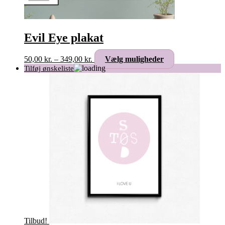
Evil Eye plakat
Prisinterval:
Dette
50,00
kr.
–
349,00
kr.
Vælg muligheder
50,00 kr.
vare
til
har
349,00 kr.
flere
varianter.
Mulighederne
kan
vælges
på
varesiden
Tilbud!