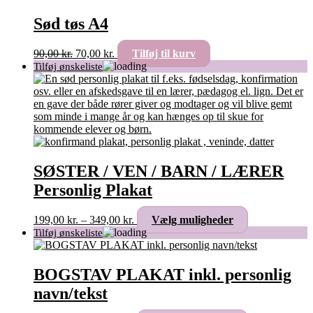
Sød tøs A4
Den
Den
90,00
kr.
70,00
kr.
Tilføj til kurv
oprindelige
aktuelle
pris
pris
var:
er:
90,00 kr..
70,00 kr..
SØSTER / VEN / BARN / LÆRER
Personlig Plakat
Prisinterval:
Dette
199,00
kr.
–
349,00
kr.
Vælg muligheder
199,00 kr.
vare
til
har
349,00 kr.
flere
varianter.
BOGSTAV PLAKAT inkl. personlig
Mulighederne
navn/tekst
kan
vælges