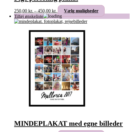
Prisinterval:
Dette
250,00
kr.
–
450,00
kr.
Vælg muligheder
250,00 kr.
vare
til
har
450,00 kr.
flere
varianter.
Mulighederne
kan
vælges
på
varesiden
MINDEPLAKAT med egne billeder