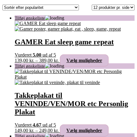
efter
popularitet
GAMER Eat sleep game repeat
Vurderet
5.00
ud af 5
Prisinterval:
Dette
139,00
kr.
–
389,00
kr.
Vælg muligheder
139,00 kr.
vare
til
har
389,00 kr.
flere
varianter.
Mulighederne
kan
Takkeplakat til
vælges
VENINDE/VEN/MOR etc Personlig
på
varesiden
Plakat
Vurderet
4.67
ud af 5
Prisinterval:
Dette
149,00
kr.
–
249,00
kr.
Vælg muligheder
149,00 kr.
vare