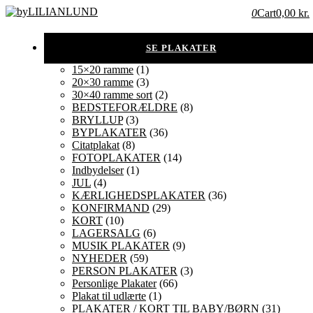
0
Cart
0,00 kr.
15×20 ramme
(1)
20×30 ramme
(3)
30×40 ramme sort
(2)
BEDSTEFORÆLDRE
(8)
BRYLLUP
(3)
BYPLAKATER
(36)
Citatplakat
(8)
FOTOPLAKATER
(14)
Indbydelser
(1)
JUL
(4)
KÆRLIGHEDSPLAKATER
(36)
KONFIRMAND
(29)
KORT
(10)
LAGERSALG
(6)
MUSIK PLAKATER
(9)
NYHEDER
(59)
PERSON PLAKATER
(3)
Personlige Plakater
(66)
Plakat til udlærte
(1)
PLAKATER / KORT TIL BABY/BØRN
(31)