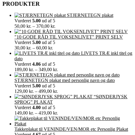
PRODUKTER
STJERNETEGN plakat
Vurderet
5.00
ud af 5
Prisinterval:
50,00
kr.
–
370,00
kr.
50,00 kr.
til
"10 GODE RÅD TIL VOKSENLIVET" PRINT SELV
370,00 kr.
Vurderet
5.00
ud af 5
Prisinterval:
30,00
kr.
–
60,00
kr.
30,00 kr.
LIVETS TRÆ inkl titel og
til
dato
60,00 kr.
Vurderet
4.86
ud af 5
Prisinterval:
189,00
kr.
–
349,00
kr.
189,00 kr.
til
STJERNETEGN plakat med personlig navn og dato
349,00 kr.
Vurderet
5.00
ud af 5
Prisinterval:
129,00
kr.
–
499,00
kr.
129,00 kr.
“SØNDERJYSK
til
SPROG” PLAKAT
499,00 kr.
Vurderet
4.00
ud af 5
Prisinterval:
149,00
kr.
–
419,00
kr.
149,00 kr.
til
419,00 kr.
Takkeplakat til VENINDE/VEN/MOR etc Personlig Plakat
Vurderet
4.67
ud af 5