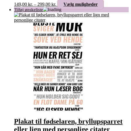
på
Prisinterval:
Dette
149,00
kr.
–
299,00
kr.
Vælg muligheder
varesiden
149,00 kr.
vare
til
har
299,00 kr.
flere
varianter.
Mulighederne
kan
vælges
på
varesiden
Plakat til fødselaren, bryllupsparret
eller lign med personlige citater