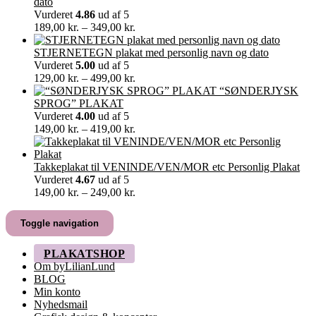
til
dato
60,00 kr.
Vurderet
4.86
ud af 5
Prisinterval:
189,00
kr.
–
349,00
kr.
189,00 kr.
til
STJERNETEGN plakat med personlig navn og dato
349,00 kr.
Vurderet
5.00
ud af 5
Prisinterval:
129,00
kr.
–
499,00
kr.
129,00 kr.
“SØNDERJYSK
til
SPROG” PLAKAT
499,00 kr.
Vurderet
4.00
ud af 5
Prisinterval:
149,00
kr.
–
419,00
kr.
149,00 kr.
til
419,00 kr.
Takkeplakat til VENINDE/VEN/MOR etc Personlig Plakat
Vurderet
4.67
ud af 5
Prisinterval:
149,00
kr.
–
249,00
kr.
149,00 kr.
til
Toggle navigation
249,00 kr.
PLAKATSHOP
Om byLilianLund
BLOG
Min konto
Nyhedsmail