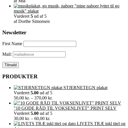
af Mia
"mine naboer lytter til go
musik" plakat
Vurderet
5
ud af 5
af Dorthe Simonsen
Newsletter
First Name
Mail:
PRODUKTER
STJERNETEGN plakat
Vurderet
5.00
ud af 5
Prisinterval:
50,00
kr.
–
370,00
kr.
50,00 kr.
til
"10 GODE RÅD TIL VOKSENLIVET" PRINT SELV
370,00 kr.
Vurderet
5.00
ud af 5
Prisinterval:
30,00
kr.
–
60,00
kr.
30,00 kr.
LIVETS TRÆ inkl titel og