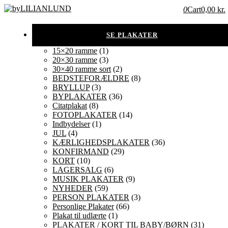
0
Cart
0,00 kr.
15×20 ramme
(1)
20×30 ramme
(3)
30×40 ramme sort
(2)
BEDSTEFORÆLDRE
(8)
BRYLLUP
(3)
BYPLAKATER
(36)
Citatplakat
(8)
FOTOPLAKATER
(14)
Indbydelser
(1)
JUL
(4)
KÆRLIGHEDSPLAKATER
(36)
KONFIRMAND
(29)
KORT
(10)
LAGERSALG
(6)
MUSIK PLAKATER
(9)
NYHEDER
(59)
PERSON PLAKATER
(3)
Personlige Plakater
(66)
Plakat til udlærte
(1)
PLAKATER / KORT TIL BABY/BØRN
(31)