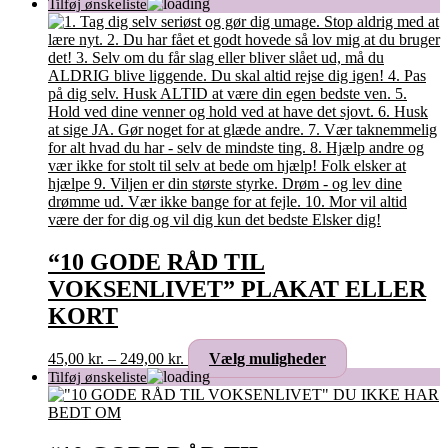
“10 GODE RÅD TIL
VOKSENLIVET” PLAKAT ELLER
KORT
Prisinterval:
Dette
45,00
kr.
–
249,00
kr.
Vælg muligheder
45,00 kr.
vare
til
har
249,00 kr.
flere
varianter.
Mulighederne