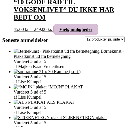
“10 GODE RÅD TIL
kan
VOKSENLIVET” DU IKKE HAR
vælges
på
BEDT OM
varesiden
Prisinterval:
Dette
45,00
kr.
–
249,00
kr.
Vælg muligheder
45,00 kr.
vare
til
har
Seneste anmeldelser
249,00 kr.
flere
varianter.
Børnekunst -
Mulighederne
Plakatkunst ud fra børnetegning
kan
Vurderet
5
ud af 5
vælges
af Majken Kaae Frederiksen
på
Ramme ( sort )
varesiden
Vurderet
5
ud af 5
af Lise Kümpel
“MOJN” PLAKAT
Vurderet
5
ud af 5
af Lise Kümpel
ALS PLAKAT
Vurderet
5
ud af 5
af Lise Kümpel
STJERNETEGN plakat
Vurderet
5
ud af 5