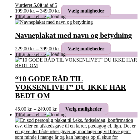
på
Vurderet
5.00
ud af 5
varesiden
Prisinterval:
Dette
199,00
kr.
–
349,00
kr.
Vælg muligheder
199,00 kr.
vare
til
har
349,00 kr.
flere
varianter.
Navneplakat med navn og betydning
Mulighederne
kan
Prisinterval:
Dette
229,00
kr.
–
399,00
kr.
Vælg muligheder
vælges
229,00 kr.
vare
på
til
har
varesiden
399,00 kr.
flere
varianter.
Mulighederne
“10 GODE RÅD TIL
kan
VOKSENLIVET” DU IKKE HAR
vælges
på
BEDT OM
varesiden
Prisinterval:
Dette
45,00
kr.
–
249,00
kr.
Vælg muligheder
45,00 kr.
vare
til
har
249,00 kr.
flere
varianter.
Mulighederne