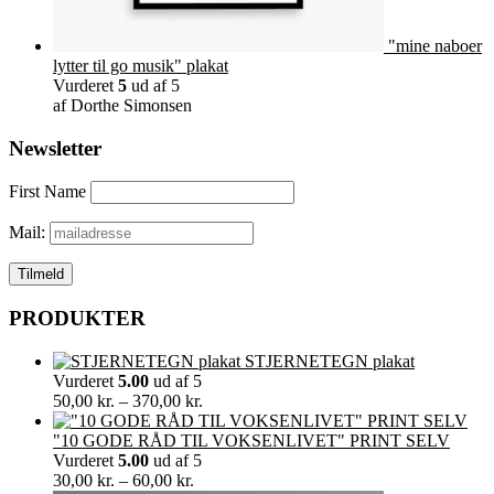
"mine naboer
lytter til go musik" plakat
Vurderet
5
ud af 5
af Dorthe Simonsen
Newsletter
First Name
Mail:
PRODUKTER
STJERNETEGN plakat
Vurderet
5.00
ud af 5
Prisinterval:
50,00
kr.
–
370,00
kr.
50,00 kr.
til
"10 GODE RÅD TIL VOKSENLIVET" PRINT SELV
370,00 kr.
Vurderet
5.00
ud af 5
Prisinterval:
30,00
kr.
–
60,00
kr.