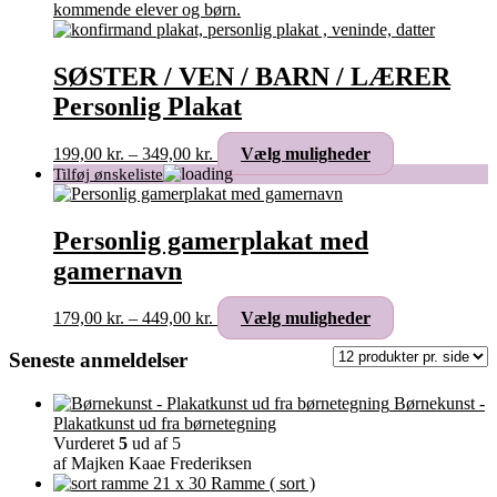
kan
vælges
på
varesiden
SØSTER / VEN / BARN / LÆRER
Personlig Plakat
Prisinterval:
Dette
199,00
kr.
–
349,00
kr.
Vælg muligheder
199,00 kr.
vare
til
har
349,00 kr.
flere
varianter.
Personlig gamerplakat med
Mulighederne
gamernavn
kan
vælges
på
Prisinterval:
Dette
179,00
kr.
–
449,00
kr.
Vælg muligheder
varesiden
179,00 kr.
vare
til
har
Seneste anmeldelser
449,00 kr.
flere
varianter.
Børnekunst -
Mulighederne
Plakatkunst ud fra børnetegning
kan
Vurderet
5
ud af 5
vælges
af Majken Kaae Frederiksen
på
Ramme ( sort )
varesiden