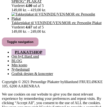
til
SPROG” PLAKAT
499,00 kr.
Vurderet
4.00
ud af 5
Prisinterval:
149,00
kr.
–
419,00
kr.
149,00 kr.
til
419,00 kr.
Takkeplakat til VENINDE/VEN/MOR etc Personlig Plakat
Vurderet
4.67
ud af 5
Prisinterval:
149,00
kr.
–
249,00
kr.
149,00 kr.
til
Toggle navigation
249,00 kr.
PLAKATSHOP
Om byLilianLund
BLOG
Min konto
Nyhedsmail
Grafisk design & koncepter
Copyright © 2021 Personlige Plakater bylilianlund FRUELØKKE
105, 6200 AABENRAA
We use cookies on our website to give you the most relevant
experience by remembering your preferences and repeat visits. By
clicking “Accept All”, you consent to the use of ALL the cookies.