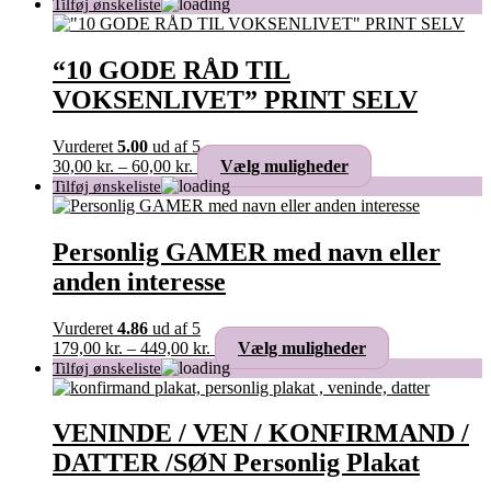
“10 GODE RÅD TIL
VOKSENLIVET” PRINT SELV
Vurderet
5.00
ud af 5
Prisinterval:
Dette
30,00
kr.
–
60,00
kr.
Vælg muligheder
30,00 kr.
vare
til
har
60,00 kr.
flere
varianter.
Personlig GAMER med navn eller
Mulighederne
anden interesse
kan
vælges
på
Vurderet
4.86
ud af 5
varesiden
Prisinterval:
Dette
179,00
kr.
–
449,00
kr.
Vælg muligheder
179,00 kr.
vare
til
har
449,00 kr.
flere
varianter.
VENINDE / VEN / KONFIRMAND /
Mulighederne
DATTER /SØN Personlig Plakat
kan
vælges