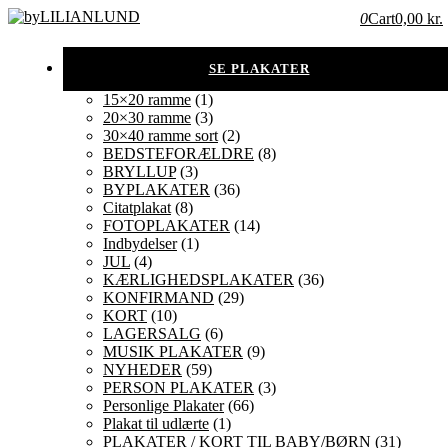
0
Cart
0,00 kr.
15×20 ramme
(1)
20×30 ramme
(3)
30×40 ramme sort
(2)
BEDSTEFORÆLDRE
(8)
BRYLLUP
(3)
BYPLAKATER
(36)
Citatplakat
(8)
FOTOPLAKATER
(14)
Indbydelser
(1)
JUL
(4)
KÆRLIGHEDSPLAKATER
(36)
KONFIRMAND
(29)
KORT
(10)
LAGERSALG
(6)
MUSIK PLAKATER
(9)
NYHEDER
(59)
PERSON PLAKATER
(3)
Personlige Plakater
(66)
Plakat til udlærte
(1)
PLAKATER / KORT TIL BABY/BØRN
(31)