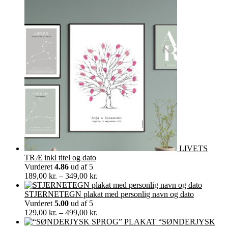
30,00 kr.
til
60,00 kr.
LIVETS
TRÆ inkl titel og dato
Vurderet
4.86
ud af 5
Prisinterval:
189,00
kr.
–
349,00
kr.
189,00 kr.
til
STJERNETEGN plakat med personlig navn og dato
349,00 kr.
Vurderet
5.00
ud af 5
Prisinterval:
129,00
kr.
–
499,00
kr.
129,00 kr.
“SØNDERJYSK