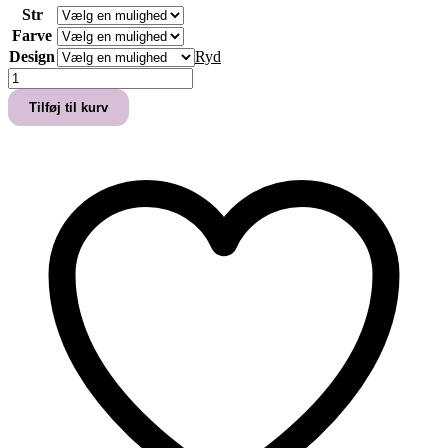
Str
Farve
Design
Ryd
Personlig
gamerplakat
Tilføj til kurv
med
gamernavn
antal