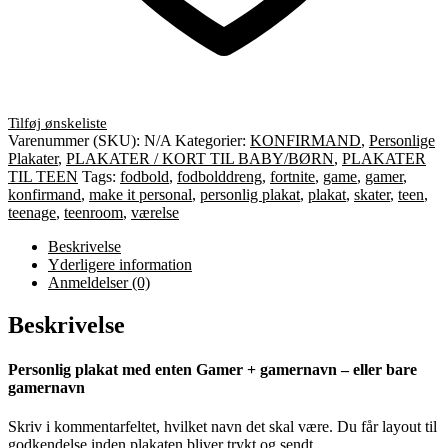
Varenummer (SKU):
N/A
Kategorier:
KONFIRMAND
,
Personlige
Plakater
,
PLAKATER / KORT TIL BABY/BØRN
,
PLAKATER
TIL TEEN
Tags:
fodbold
,
fodbolddreng
,
fortnite
,
game
,
gamer
,
konfirmand
,
make it personal
,
personlig plakat
,
plakat
,
skater
,
teen
,
teenage
,
teenroom
,
værelse
Beskrivelse
Yderligere information
Anmeldelser (0)
Beskrivelse
Personlig plakat med enten Gamer + gamernavn – eller bare
gamernavn
Skriv i kommentarfeltet, hvilket navn det skal være. Du får layout til
godkendelse inden plakaten bliver trykt og sendt.