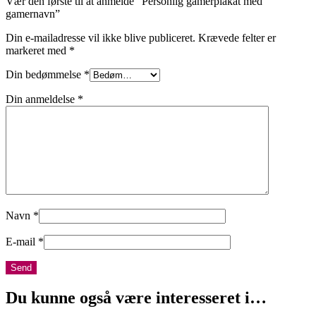
Vær den første til at anmelde “Personlig gamerplakat med
gamernavn”
Din e-mailadresse vil ikke blive publiceret.
Krævede felter er
markeret med
*
Din bedømmelse
*
Din anmeldelse
*
Navn
*
E-mail
*
Du kunne også være interesseret i…