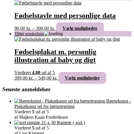
til
har
299,00 kr.
flere
varianter.
Fødselstavle med personlige data
Mulighederne
kan
Prisinterval:
Dette
90,00
kr.
–
300,00
kr.
Vælg muligheder
vælges
90,00 kr.
vare
på
til
har
varesiden
300,00 kr.
flere
varianter.
Fødselsplakat m. personlig
Mulighederne
illustration af baby og digt
kan
vælges
på
Vurderet
4.80
ud af 5
varesiden
Prisinterval:
Dette
399,00
kr.
–
549,00
kr.
Vælg muligheder
399,00 kr.
vare
til
har
Seneste anmeldelser
549,00 kr.
flere
varianter.
Børnekunst -
Mulighederne
Plakatkunst ud fra børnetegning
kan
Vurderet
5
ud af 5
vælges
af Majken Kaae Frederiksen
på
Ramme ( sort )
varesiden
Vurderet
5
ud af 5
af Lise Kümpel