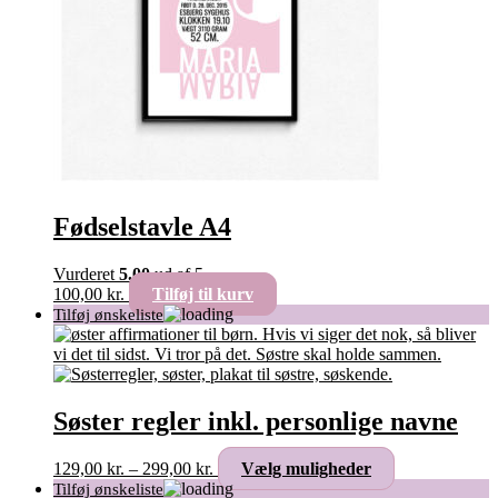
Fødselstavle A4
Vurderet
5.00
ud af 5
100,00
kr.
Tilføj til kurv
Søster regler inkl. personlige navne
Prisinterval:
Dette
129,00
kr.
–
299,00
kr.
Vælg muligheder
129,00 kr.
vare