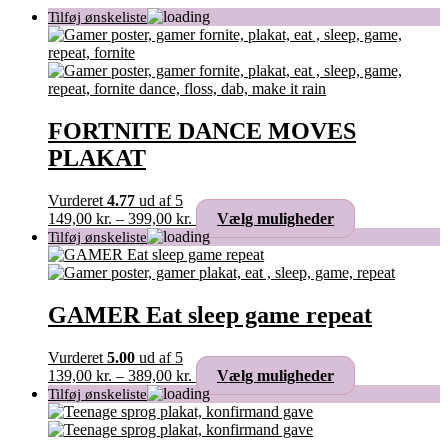
FORTNITE DANCE MOVES
PLAKAT
Vurderet
4.77
ud af 5
Prisinterval:
Dette
149,00
kr.
–
399,00
kr.
Vælg muligheder
149,00 kr.
vare
til
har
399,00 kr.
flere
varianter.
Mulighederne
GAMER Eat sleep game repeat
kan
vælges
Vurderet
5.00
ud af 5
på
Prisinterval:
Dette
139,00
kr.
–
389,00
kr.
Vælg muligheder
varesiden
139,00 kr.
vare
til
har
389,00 kr.
flere
varianter.