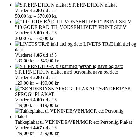
STJERNETEGN plakat
Vurderet
5.00
ud af 5
Prisinterval:
50,00
kr.
–
370,00
kr.
50,00 kr.
til
"10 GODE RÅD TIL VOKSENLIVET" PRINT SELV
370,00 kr.
Vurderet
5.00
ud af 5
Prisinterval:
30,00
kr.
–
60,00
kr.
30,00 kr.
LIVETS TRÆ inkl titel og
til
dato
60,00 kr.
Vurderet
4.86
ud af 5
Prisinterval:
189,00
kr.
–
349,00
kr.
189,00 kr.
til
STJERNETEGN plakat med personlig navn og dato
349,00 kr.
Vurderet
5.00
ud af 5
Prisinterval:
129,00
kr.
–
499,00
kr.
129,00 kr.
“SØNDERJYSK
til
SPROG” PLAKAT
499,00 kr.
Vurderet
4.00
ud af 5
Prisinterval:
149,00
kr.
–
419,00
kr.
149,00 kr.
til
419,00 kr.
Takkeplakat til VENINDE/VEN/MOR etc Personlig Plakat
Vurderet
4.67
ud af 5
Prisinterval:
149,00
kr.
–
249,00
kr.
149,00 kr.