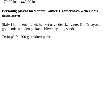
Prisinterval:
179,00
kr.
–
449,00
kr.
179,00 kr.
til
Personlig plakat med enten Gamer + gamernavn – eller bare
449,00 kr.
gamernavn
Skriv i kommentarfeltet, hvilket navn det skal være. Du får layout til
godkendelse inden plakaten bliver trykt og sendt.
Trykt på fra 200 g. lækkert papir