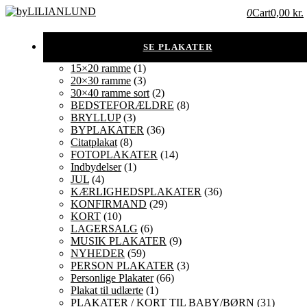
0
Cart
0,00 kr.
15×20 ramme
(1)
20×30 ramme
(3)
30×40 ramme sort
(2)
BEDSTEFORÆLDRE
(8)
BRYLLUP
(3)
BYPLAKATER
(36)
Citatplakat
(8)
FOTOPLAKATER
(14)
Indbydelser
(1)
JUL
(4)
KÆRLIGHEDSPLAKATER
(36)
KONFIRMAND
(29)
KORT
(10)
LAGERSALG
(6)
MUSIK PLAKATER
(9)
NYHEDER
(59)
PERSON PLAKATER
(3)
Personlige Plakater
(66)
Plakat til udlærte
(1)
PLAKATER / KORT TIL BABY/BØRN
(31)