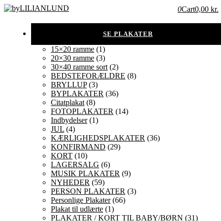
0
Cart
0,00 kr.
15×20 ramme
(1)
20×30 ramme
(3)
30×40 ramme sort
(2)
BEDSTEFORÆLDRE
(8)
BRYLLUP
(3)
BYPLAKATER
(36)
Citatplakat
(8)
FOTOPLAKATER
(14)
Indbydelser
(1)
JUL
(4)
KÆRLIGHEDSPLAKATER
(36)
KONFIRMAND
(29)
KORT
(10)
LAGERSALG
(6)
MUSIK PLAKATER
(9)
NYHEDER
(59)
PERSON PLAKATER
(3)
Personlige Plakater
(66)
Plakat til udlærte
(1)
PLAKATER / KORT TIL BABY/BØRN
(31)