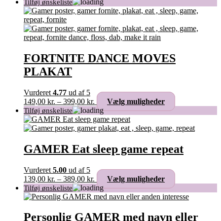
FORTNITE DANCE MOVES
PLAKAT
Vurderet
4.77
ud af 5
Prisinterval:
Dette
149,00
kr.
–
399,00
kr.
Vælg muligheder
149,00 kr.
vare
til
har
399,00 kr.
flere
varianter.
Mulighederne
GAMER Eat sleep game repeat
kan
vælges
Vurderet
5.00
ud af 5
på
Prisinterval:
Dette
139,00
kr.
–
389,00
kr.
Vælg muligheder
varesiden
139,00 kr.
vare
til
har
389,00 kr.
flere
varianter.
Personlig GAMER med navn eller