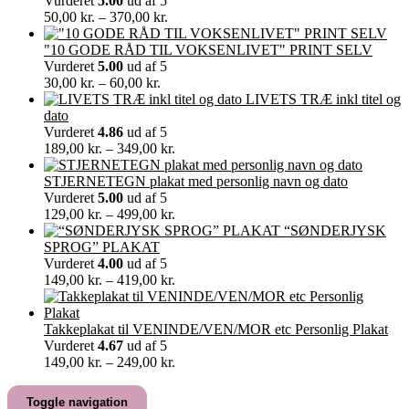
Vurderet
5.00
ud af 5
Prisinterval:
50,00
kr.
–
370,00
kr.
50,00 kr.
til
"10 GODE RÅD TIL VOKSENLIVET" PRINT SELV
370,00 kr.
Vurderet
5.00
ud af 5
Prisinterval:
30,00
kr.
–
60,00
kr.
30,00 kr.
LIVETS TRÆ inkl titel og
til
dato
60,00 kr.
Vurderet
4.86
ud af 5
Prisinterval:
189,00
kr.
–
349,00
kr.
189,00 kr.
til
STJERNETEGN plakat med personlig navn og dato
349,00 kr.
Vurderet
5.00
ud af 5
Prisinterval:
129,00
kr.
–
499,00
kr.
129,00 kr.
“SØNDERJYSK
til
SPROG” PLAKAT
499,00 kr.
Vurderet
4.00
ud af 5
Prisinterval:
149,00
kr.
–
419,00
kr.
149,00 kr.
til
419,00 kr.
Takkeplakat til VENINDE/VEN/MOR etc Personlig Plakat
Vurderet
4.67
ud af 5
Prisinterval:
149,00
kr.
–
249,00
kr.
149,00 kr.
til
Toggle navigation