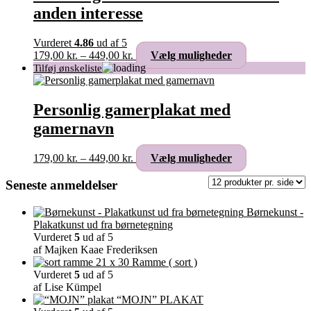
Mulighederne
anden interesse
kan
vælges
på
Vurderet
4.86
ud af 5
varesiden
Prisinterval:
Dette
179,00
kr.
–
449,00
kr.
Vælg muligheder
179,00 kr.
vare
til
har
449,00 kr.
flere
varianter.
Personlig gamerplakat med
Mulighederne
gamernavn
kan
vælges
på
Prisinterval:
Dette
179,00
kr.
–
449,00
kr.
Vælg muligheder
varesiden
179,00 kr.
vare
til
har
Seneste anmeldelser
449,00 kr.
flere
varianter.
Børnekunst -
Mulighederne
Plakatkunst ud fra børnetegning
kan
Vurderet
5
ud af 5
vælges
af Majken Kaae Frederiksen
på
Ramme ( sort )
varesiden
Vurderet
5
ud af 5
af Lise Kümpel
“MOJN” PLAKAT