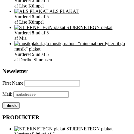
Vurderet
5
ud af 5
af Lise Kümpel
ALS PLAKAT
Vurderet
5
ud af 5
af Lise Kümpel
STJERNETEGN plakat
Vurderet
5
ud af 5
af Mia
"mine naboer lytter til go
musik" plakat
Vurderet
5
ud af 5
af Dorthe Simonsen
Newsletter
First Name
Mail:
PRODUKTER
STJERNETEGN plakat