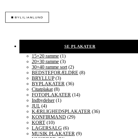
15×20 ramme
(1)
20×30 ramme
(3)
30×40 ramme sort
(2)
BEDSTEFORÆLDRE
(8)
BRYLLUP
(3)
BYPLAKATER
(36)
Citatplakat
(8)
FOTOPLAKATER
(14)
Indbydelser
(1)
JUL
(4)
KÆRLIGHEDSPLAKATER
(36)
KONFIRMAND
(29)
KORT
(10)
LAGERSALG
(6)
MUSIK PLAKATER
(9)