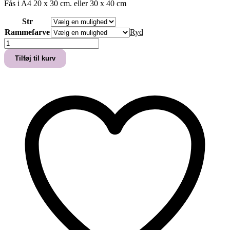
Fås i A4 20 x 30 cm. eller 30 x 40 cm
Str
Rammefarve
Ryd
Ramme
(
Tilføj til kurv
lys
/
mørk
træ,
hvid
eller
sort
)
antal