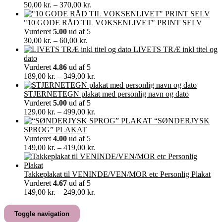
Prisinterval:
50,00
kr.
–
370,00
kr.
50,00 kr.
til
"10 GODE RÅD TIL VOKSENLIVET" PRINT SELV
370,00 kr.
Vurderet
5.00
ud af 5
Prisinterval:
30,00
kr.
–
60,00
kr.
30,00 kr.
LIVETS TRÆ inkl titel og
til
dato
60,00 kr.
Vurderet
4.86
ud af 5
Prisinterval:
189,00
kr.
–
349,00
kr.
189,00 kr.
til
STJERNETEGN plakat med personlig navn og dato
349,00 kr.
Vurderet
5.00
ud af 5
Prisinterval:
129,00
kr.
–
499,00
kr.
129,00 kr.
“SØNDERJYSK
til
SPROG” PLAKAT
499,00 kr.
Vurderet
4.00
ud af 5
Prisinterval:
149,00
kr.
–
419,00
kr.
149,00 kr.
til
419,00 kr.
Takkeplakat til VENINDE/VEN/MOR etc Personlig Plakat
Vurderet
4.67
ud af 5
Prisinterval:
149,00
kr.
–
249,00
kr.
149,00 kr.
til
Toggle navigation
249,00 kr.