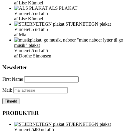
af Lise Kümpel
ALS PLAKAT
Vurderet
5
ud af 5
af Lise Kümpel
STJERNETEGN plakat
Vurderet
5
ud af 5
af Mia
"mine naboer lytter til go
musik" plakat
Vurderet
5
ud af 5
af Dorthe Simonsen
Newsletter
First Name
Mail:
PRODUKTER
STJERNETEGN plakat
Vurderet
5.00
ud af 5