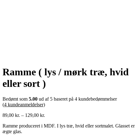
Ramme ( lys / mørk træ, hvid
eller sort )
Bedømt som
5.00
ud af 5 baseret på
4
kundebedømmelser
(
4
kundeanmeldelser)
Prisinterval:
89,00
kr.
–
129,00
kr.
89,00 kr.
Ramme produceret i MDF. I lys træ, hvid eller sortmalet. Glasset er
til
ægte glas.
129,00 kr.