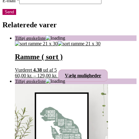
E-mail
*
Relaterede varer
Ramme ( sort )
Vurderet
4.38
ud af 5
Prisinterval:
Dette
60,00
kr.
–
129,00
kr.
Vælg muligheder
60,00 kr.
vare
til
har
129,00 kr.
flere
varianter.
Mulighederne
kan
vælges
på
varesiden