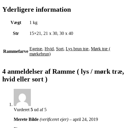
Yderligere information
Vægt
1 kg
Str
15×21, 21 x 30, 30 x 40
Egetræ
,
Hvid
,
Sort
,
Lys brun træ
,
Mørk træ (
Rammefarve
mørkebrun)
4 anmeldelser af
Ramme ( lys / mørk træ,
hvid eller sort )
Vurderet
5
ud af 5
Merete Bilde
(verificeret ejer)
–
april 24, 2019