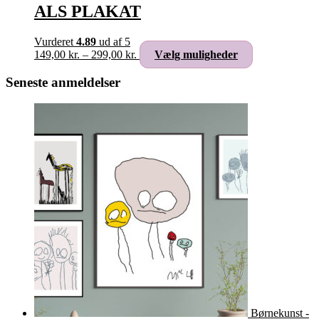
ALS PLAKAT
Vurderet
4.89
ud af 5
Prisinterval:
Dette
149,00
kr.
–
299,00
kr.
Vælg muligheder
149,00 kr.
vare
til
har
Seneste anmeldelser
299,00 kr.
flere
varianter.
Mulighederne
kan
vælges
på
varesiden
Børnekunst -