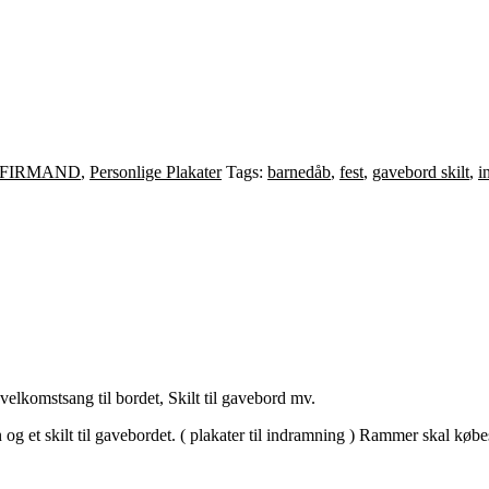
FIRMAND
,
Personlige Plakater
Tags:
barnedåb
,
fest
,
gavebord skilt
,
i
velkomstsang til bordet, Skilt til gavebord mv.
g et skilt til gavebordet. ( plakater til indramning ) Rammer skal købe