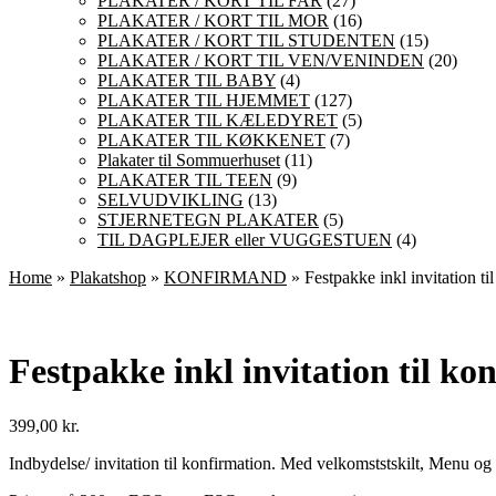
PLAKATER / KORT TIL FAR
(27)
PLAKATER / KORT TIL MOR
(16)
PLAKATER / KORT TIL STUDENTEN
(15)
PLAKATER / KORT TIL VEN/VENINDEN
(20)
PLAKATER TIL BABY
(4)
PLAKATER TIL HJEMMET
(127)
PLAKATER TIL KÆLEDYRET
(5)
PLAKATER TIL KØKKENET
(7)
Plakater til Sommuerhuset
(11)
PLAKATER TIL TEEN
(9)
SELVUDVIKLING
(13)
STJERNETEGN PLAKATER
(5)
TIL DAGPLEJER eller VUGGESTUEN
(4)
Home
»
Plakatshop
»
KONFIRMAND
» Festpakke inkl invitation ti
Festpakke inkl invitation til ko
399,00
kr.
Indbydelse/ invitation til konfirmation. Med velkomststskilt, Menu og 