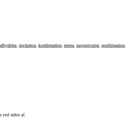
ndbydelse
,
invitation
,
konfirmation
,
menu
,
navngivning
,
nonfirmation
,
s ved siden af.