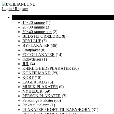
Login / Register
15×20 ramme
(1)
20×30 ramme
(3)
30×40 ramme sort
(2)
BEDSTEFORÆLDRE
(8)
BRYLLUP
(3)
BYPLAKATER
(36)
Citatplakat
(8)
FOTOPLAKATER
(14)
Indbydelser
(1)
JUL
(4)
KÆRLIGHEDSPLAKATER
(36)
KONFIRMAND
(29)
KORT
(10)
LAGERSALG
(6)
MUSIK PLAKATER
(9)
NYHEDER
(59)
PERSON PLAKATER
(3)
Personlige Plakater
(66)
Plakat til udlærte
(1)
PLAKATER / KORT TIL BABY/BØRN
(31)