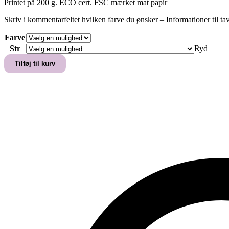
Printet på 200 g. ECO cert. FSC mærket mat papir
Skriv i kommentarfeltet hvilken farve du ønsker – Informationer til ta
Farve
Str
Ryd
Festpakke
Tilføj til kurv
inkl
invitation
til
konfirmation
og
andre
fester
antal