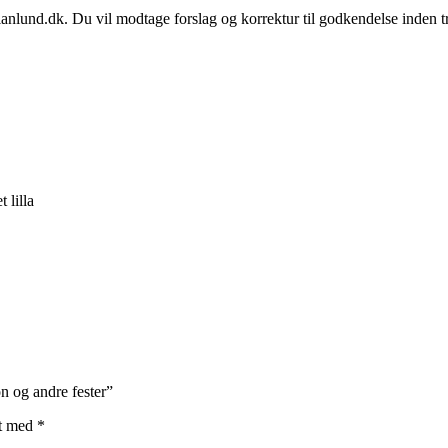
ianlund.dk. Du vil modtage forslag og korrektur til godkendelse inden t
 lilla
on og andre fester”
et med
*