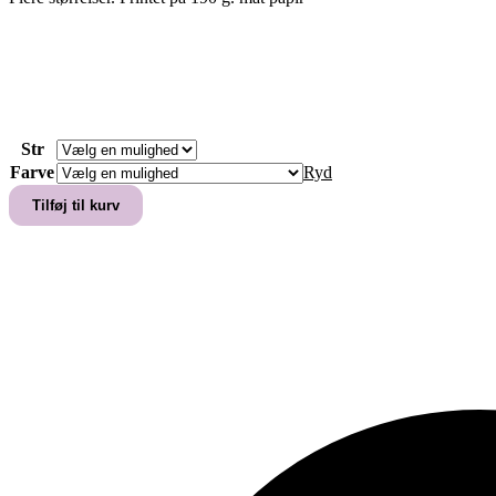
Str
Farve
Ryd
"MONOGRAM"
Tilføj til kurv
kærlighedsplakat
antal