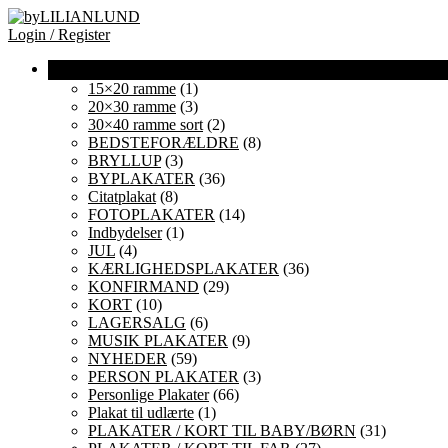
Login / Register
15×20 ramme
(1)
20×30 ramme
(3)
30×40 ramme sort
(2)
BEDSTEFORÆLDRE
(8)
BRYLLUP
(3)
BYPLAKATER
(36)
Citatplakat
(8)
FOTOPLAKATER
(14)
Indbydelser
(1)
JUL
(4)
KÆRLIGHEDSPLAKATER
(36)
KONFIRMAND
(29)
KORT
(10)
LAGERSALG
(6)
MUSIK PLAKATER
(9)
NYHEDER
(59)
PERSON PLAKATER
(3)
Personlige Plakater
(66)
Plakat til udlærte
(1)
PLAKATER / KORT TIL BABY/BØRN
(31)