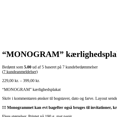
“MONOGRAM” kærlighedspla
Bedømt som
5.00
ud af 5 baseret på
7
kundebedømmelser
(
7
kundeanmeldelser)
Prisinterval:
229,00
kr.
–
399,00
kr.
229,00 kr.
“MONOGRAM” kærlighedsplakat
til
399,00 kr.
Skriv i kommentaren ønsker til bogstaver, dato og farve. Layout sendes
!!! Monogrammet kan evt bagefter også bruges til invitationer, kru
Flere størrelser. Printet på 190 g. mat papir