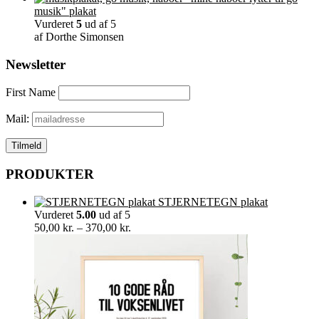
musik" plakat
Vurderet
5
ud af 5
af Dorthe Simonsen
Newsletter
First Name
Mail:
PRODUKTER
STJERNETEGN plakat
Vurderet
5.00
ud af 5
Prisinterval:
50,00
kr.
–
370,00
kr.
50,00 kr.
til
370,00 kr.