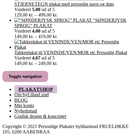
STJERNETEGN plakat med personlig navn og dato
Vurderet
5.00
ud af 5
Prisinterval:
129,00
kr.
–
499,00
kr.
129,00 kr.
“SØNDERJYSK
til
SPROG” PLAKAT
499,00 kr.
Vurderet
4.00
ud af 5
Prisinterval:
149,00
kr.
–
419,00
kr.
149,00 kr.
til
419,00 kr.
Takkeplakat til VENINDE/VEN/MOR etc Personlig Plakat
Vurderet
4.67
ud af 5
Prisinterval:
149,00
kr.
–
249,00
kr.
149,00 kr.
til
Toggle navigation
249,00 kr.
PLAKATSHOP
Om byLilianLund
BLOG
Min konto
Nyhedsmail
Grafisk design & koncepter
Copyright © 2021 Personlige Plakater bylilianlund FRUELØKKE
105, 6200 AABENRAA