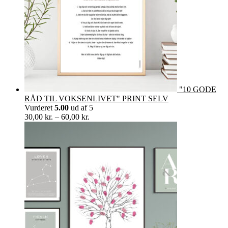
"10 GODE
RÅD TIL VOKSENLIVET" PRINT SELV
Vurderet
5.00
ud af 5
Prisinterval:
30,00
kr.
–
60,00
kr.
30,00 kr.
til
60,00 kr.