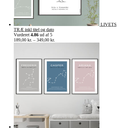
LIVETS
TRÆ inkl titel og dato
Vurderet
4.86
ud af 5
Prisinterval:
189,00
kr.
–
349,00
kr.
189,00 kr.
til
349,00 kr.