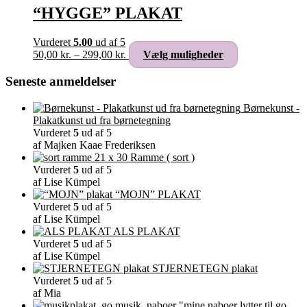
varianter.
“HYGGE” PLAKAT
Mulighederne
kan
Vurderet
5.00
ud af 5
vælges
Prisinterval:
Dette
50,00
kr.
–
299,00
kr.
Vælg muligheder
på
50,00 kr.
vare
varesiden
til
har
Seneste anmeldelser
299,00 kr.
flere
varianter.
Børnekunst -
Mulighederne
Plakatkunst ud fra børnetegning
kan
Vurderet
5
ud af 5
vælges
af Majken Kaae Frederiksen
på
Ramme ( sort )
varesiden
Vurderet
5
ud af 5
af Lise Kümpel
“MOJN” PLAKAT
Vurderet
5
ud af 5
af Lise Kümpel
ALS PLAKAT
Vurderet
5
ud af 5
af Lise Kümpel
STJERNETEGN plakat
Vurderet
5
ud af 5
af Mia
"mine naboer lytter til go