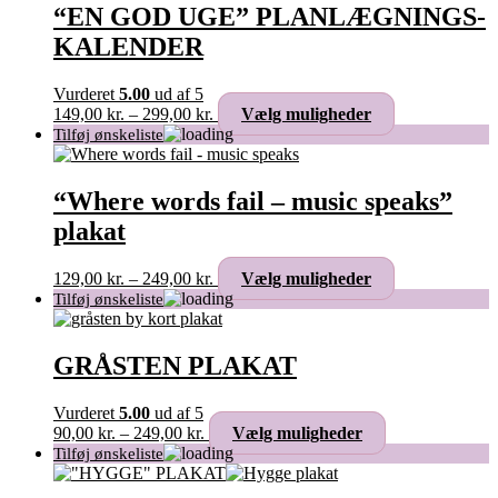
“EN GOD UGE” PLANLÆGNINGS-
KALENDER
Vurderet
5.00
ud af 5
Prisinterval:
Dette
149,00
kr.
–
299,00
kr.
Vælg muligheder
149,00 kr.
vare
til
har
299,00 kr.
flere
varianter.
“Where words fail – music speaks”
Mulighederne
plakat
kan
vælges
på
Prisinterval:
Dette
129,00
kr.
–
249,00
kr.
Vælg muligheder
varesiden
129,00 kr.
vare
til
har
249,00 kr.
flere
varianter.
GRÅSTEN PLAKAT
Mulighederne
kan
Vurderet
5.00
ud af 5
vælges
Prisinterval:
Dette
90,00
kr.
–
249,00
kr.
Vælg muligheder
på
90,00 kr.
vare
varesiden
til
har
249,00 kr.
flere