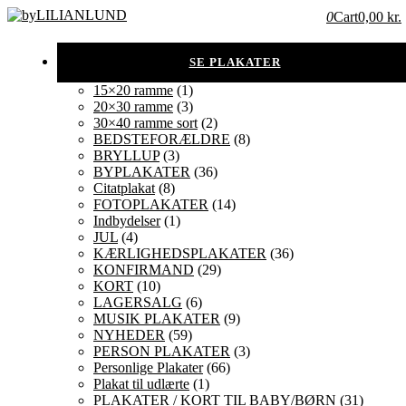
0
Cart
0,00 kr.
15×20 ramme
(1)
20×30 ramme
(3)
30×40 ramme sort
(2)
BEDSTEFORÆLDRE
(8)
BRYLLUP
(3)
BYPLAKATER
(36)
Citatplakat
(8)
FOTOPLAKATER
(14)
Indbydelser
(1)
JUL
(4)
KÆRLIGHEDSPLAKATER
(36)
KONFIRMAND
(29)
KORT
(10)
LAGERSALG
(6)
MUSIK PLAKATER
(9)
NYHEDER
(59)
PERSON PLAKATER
(3)
Personlige Plakater
(66)
Plakat til udlærte
(1)
PLAKATER / KORT TIL BABY/BØRN
(31)