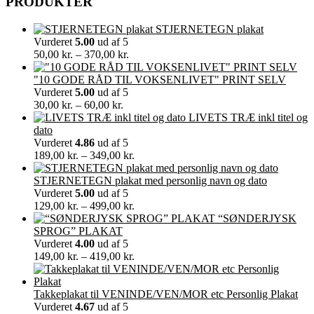
PRODUKTER
STJERNETEGN plakat
Vurderet
5.00
ud af 5
Prisinterval:
50,00
kr.
–
370,00
kr.
50,00 kr.
til
"10 GODE RÅD TIL VOKSENLIVET" PRINT SELV
370,00 kr.
Vurderet
5.00
ud af 5
Prisinterval:
30,00
kr.
–
60,00
kr.
30,00 kr.
LIVETS TRÆ inkl titel og
til
dato
60,00 kr.
Vurderet
4.86
ud af 5
Prisinterval:
189,00
kr.
–
349,00
kr.
189,00 kr.
til
STJERNETEGN plakat med personlig navn og dato
349,00 kr.
Vurderet
5.00
ud af 5
Prisinterval:
129,00
kr.
–
499,00
kr.
129,00 kr.
“SØNDERJYSK
til
SPROG” PLAKAT
499,00 kr.
Vurderet
4.00
ud af 5
Prisinterval:
149,00
kr.
–
419,00
kr.
149,00 kr.
til
419,00 kr.
Takkeplakat til VENINDE/VEN/MOR etc Personlig Plakat
Vurderet
4.67
ud af 5