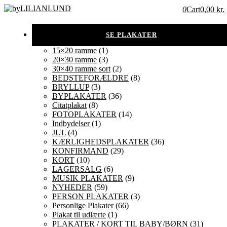
0
Cart
0,00 kr.
15×20 ramme
(1)
20×30 ramme
(3)
30×40 ramme sort
(2)
BEDSTEFORÆLDRE
(8)
BRYLLUP
(3)
BYPLAKATER
(36)
Citatplakat
(8)
FOTOPLAKATER
(14)
Indbydelser
(1)
JUL
(4)
KÆRLIGHEDSPLAKATER
(36)
KONFIRMAND
(29)
KORT
(10)
LAGERSALG
(6)
MUSIK PLAKATER
(9)
NYHEDER
(59)
PERSON PLAKATER
(3)
Personlige Plakater
(66)
Plakat til udlærte
(1)
PLAKATER / KORT TIL BABY/BØRN
(31)