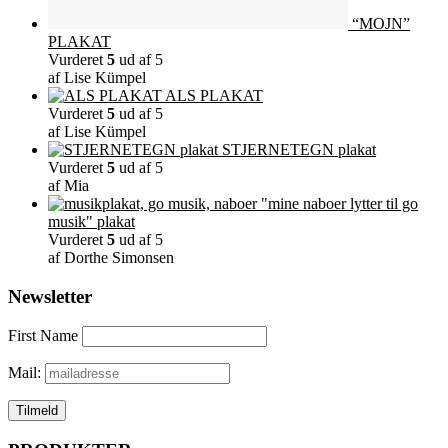
“MOJN”
PLAKAT
Vurderet
5
ud af 5
af Lise Kümpel
ALS PLAKAT
Vurderet
5
ud af 5
af Lise Kümpel
STJERNETEGN plakat
Vurderet
5
ud af 5
af Mia
"mine naboer lytter til go
musik" plakat
Vurderet
5
ud af 5
af Dorthe Simonsen
Newsletter
First Name
Mail: