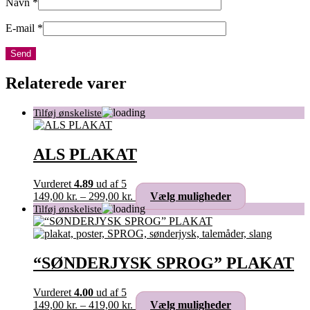
Navn
*
E-mail
*
Relaterede varer
ALS PLAKAT
Vurderet
4.89
ud af 5
Prisinterval:
Dette
149,00
kr.
–
299,00
kr.
Vælg muligheder
149,00 kr.
vare
til
har
299,00 kr.
flere
varianter.
Mulighederne
“SØNDERJYSK SPROG” PLAKAT
kan
vælges
Vurderet
4.00
ud af 5
på
Prisinterval:
Dette
149,00
kr.
–
419,00
kr.
Vælg muligheder
varesiden