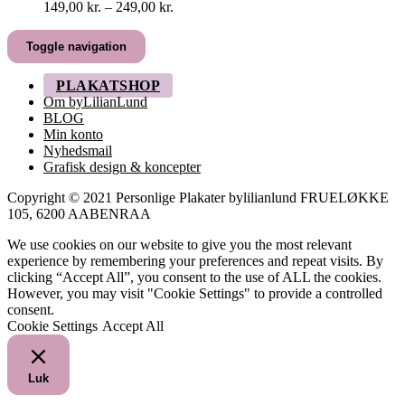
Prisinterval:
149,00
kr.
–
249,00
kr.
149,00 kr.
til
Toggle navigation
249,00 kr.
PLAKATSHOP
Om byLilianLund
BLOG
Min konto
Nyhedsmail
Grafisk design & koncepter
Copyright © 2021 Personlige Plakater bylilianlund FRUELØKKE
105, 6200 AABENRAA
We use cookies on our website to give you the most relevant
experience by remembering your preferences and repeat visits. By
clicking “Accept All”, you consent to the use of ALL the cookies.
However, you may visit "Cookie Settings" to provide a controlled
consent.
Cookie Settings
Accept All
Luk