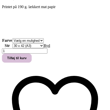
Printet på 190 g. lækkert mat papir
Farve
Str
Ryd
VERDENS
BEDSTE
Tilføj til kurv
HUNDEFAR
antal