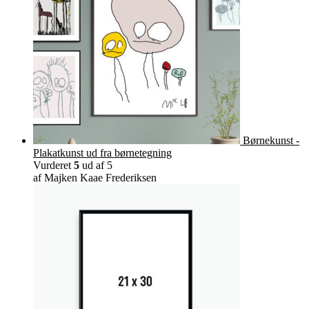
varesiden
Børnekunst -
Plakatkunst ud fra børnetegning
Vurderet
5
ud af 5
af Majken Kaae Frederiksen