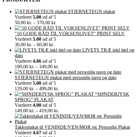
STJERNETEGN plakat
Vurderet
5.00
ud af 5
Prisinterval:
50,00
kr.
–
370,00
kr.
50,00 kr.
til
"10 GODE RÅD TIL VOKSENLIVET" PRINT SELV
370,00 kr.
Vurderet
5.00
ud af 5
Prisinterval:
30,00
kr.
–
60,00
kr.
30,00 kr.
LIVETS TRÆ inkl titel og
til
dato
60,00 kr.
Vurderet
4.86
ud af 5
Prisinterval:
189,00
kr.
–
349,00
kr.
189,00 kr.
til
STJERNETEGN plakat med personlig navn og dato
349,00 kr.
Vurderet
5.00
ud af 5
Prisinterval:
129,00
kr.
–
499,00
kr.
129,00 kr.
“SØNDERJYSK
til
SPROG” PLAKAT
499,00 kr.
Vurderet
4.00
ud af 5
Prisinterval:
149,00
kr.
–
419,00
kr.
149,00 kr.
til
419,00 kr.
Takkeplakat til VENINDE/VEN/MOR etc Personlig Plakat
Vurderet
4.67
ud af 5