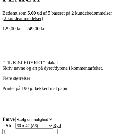
Bedømt som
5.00
ud af 5 baseret på
2
kundebedømmelser
(
2
kundeanmeldelser)
Prisinterval:
129,00
kr.
–
249,00
kr.
129,00 kr.
til
249,00 kr.
“TIL KÆLEDYRET” plakat
Skriv navne og art på dyret/dyrene i kommentarfeltet.
Flere størrelser
Printet på 190 g. lækkert mat papir
Farve
Str
Ryd
"TIL