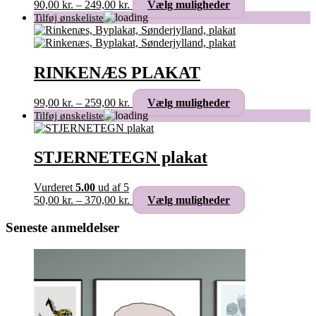
Prisinterval:
Dette
90,00
kr.
–
249,00
kr.
Vælg muligheder
på
90,00 kr.
vare
varesiden
til
har
249,00 kr.
flere
varianter.
Mulighederne
RINKENÆS PLAKAT
kan
vælges
Prisinterval:
Dette
99,00
kr.
–
259,00
kr.
Vælg muligheder
på
99,00 kr.
vare
varesiden
til
har
259,00 kr.
flere
varianter.
STJERNETEGN plakat
Mulighederne
kan
Vurderet
5.00
ud af 5
vælges
Prisinterval:
Dette
50,00
kr.
–
370,00
kr.
Vælg muligheder
på
50,00 kr.
vare
varesiden
til
har
Seneste anmeldelser
370,00 kr.
flere
varianter.
Mulighederne
kan
vælges
på
varesiden