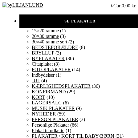
0
Cart
0,00 kr.
15×20 ramme
(1)
20×30 ramme
(3)
30×40 ramme sort
(2)
BEDSTEFORÆLDRE
(8)
BRYLLUP
(3)
BYPLAKATER
(36)
Citatplakat
(8)
FOTOPLAKATER
(14)
Indbydelser
(1)
JUL
(4)
KÆRLIGHEDSPLAKATER
(36)
KONFIRMAND
(29)
KORT
(10)
LAGERSALG
(6)
MUSIK PLAKATER
(9)
NYHEDER
(59)
PERSON PLAKATER
(3)
Personlige Plakater
(66)
Plakat til udlærte
(1)
PLAKATER / KORT TIL BABY/BØRN
(31)