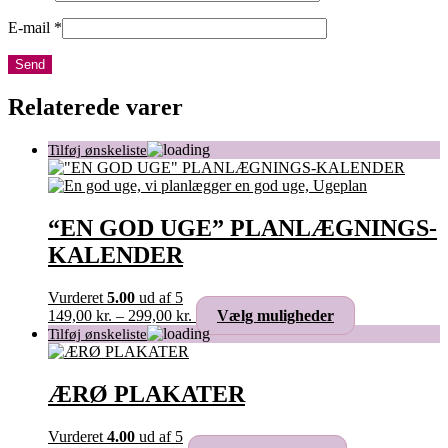
E-mail
*
Relaterede varer
“EN GOD UGE” PLANLÆGNINGS-
KALENDER
Vurderet
5.00
ud af 5
Prisinterval:
Dette
149,00
kr.
–
299,00
kr.
Vælg muligheder
149,00 kr.
vare
til
har
299,00 kr.
flere
varianter.
ÆRØ PLAKATER
Mulighederne
kan
Vurderet
4.00
ud af 5
vælges