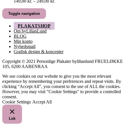
Prisinterval:
149,00
kr.
–
249,00
kr.
149,00 kr.
til
Toggle navigation
249,00 kr.
PLAKATSHOP
Om byLilianLund
BLOG
Min konto
Nyhedsmail
Grafisk design & koncepter
Copyright © 2021 Personlige Plakater bylilianlund FRUELØKKE
105, 6200 AABENRAA
We use cookies on our website to give you the most relevant
experience by remembering your preferences and repeat visits. By
clicking “Accept All”, you consent to the use of ALL the cookies.
However, you may visit "Cookie Settings" to provide a controlled
consent.
Cookie Settings
Accept All
Luk