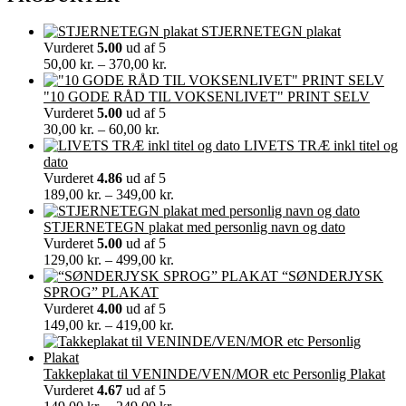
STJERNETEGN plakat
Vurderet
5.00
ud af 5
Prisinterval:
50,00
kr.
–
370,00
kr.
50,00 kr.
til
"10 GODE RÅD TIL VOKSENLIVET" PRINT SELV
370,00 kr.
Vurderet
5.00
ud af 5
Prisinterval:
30,00
kr.
–
60,00
kr.
30,00 kr.
LIVETS TRÆ inkl titel og
til
dato
60,00 kr.
Vurderet
4.86
ud af 5
Prisinterval:
189,00
kr.
–
349,00
kr.
189,00 kr.
til
STJERNETEGN plakat med personlig navn og dato
349,00 kr.
Vurderet
5.00
ud af 5
Prisinterval:
129,00
kr.
–
499,00
kr.
129,00 kr.
“SØNDERJYSK
til
SPROG” PLAKAT
499,00 kr.
Vurderet
4.00
ud af 5
Prisinterval:
149,00
kr.
–
419,00
kr.
149,00 kr.
til
419,00 kr.
Takkeplakat til VENINDE/VEN/MOR etc Personlig Plakat
Vurderet
4.67
ud af 5
Prisinterval: