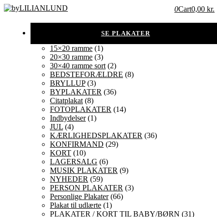
0
Cart
0,00 kr.
15×20 ramme
(1)
20×30 ramme
(3)
30×40 ramme sort
(2)
BEDSTEFORÆLDRE
(8)
BRYLLUP
(3)
BYPLAKATER
(36)
Citatplakat
(8)
FOTOPLAKATER
(14)
Indbydelser
(1)
JUL
(4)
KÆRLIGHEDSPLAKATER
(36)
KONFIRMAND
(29)
KORT
(10)
LAGERSALG
(6)
MUSIK PLAKATER
(9)
NYHEDER
(59)
PERSON PLAKATER
(3)
Personlige Plakater
(66)
Plakat til udlærte
(1)
PLAKATER / KORT TIL BABY/BØRN
(31)