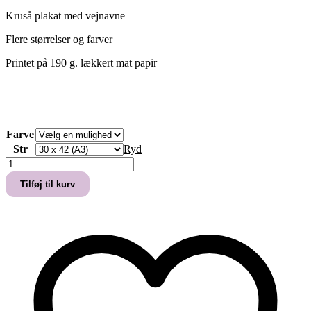
90,00 kr.
Kruså plakat med vejnavne
til
249,00 kr.
Flere størrelser og farver
Printet på 190 g. lækkert mat papir
Farve
Str
Ryd
KRUSÅ
PLAKAT
Tilføj til kurv
antal