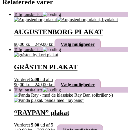
Relaterede varer
AUGUSTENBORG PLAKAT
Prisinterval:
Dette
90,00
kr.
–
249,00
kr.
Vælg muligheder
90,00 kr.
vare
til
har
249,00 kr.
flere
varianter.
GRÅSTEN PLAKAT
Mulighederne
kan
Vurderet
5.00
ud af 5
vælges
Prisinterval:
Dette
90,00
kr.
–
249,00
kr.
Vælg muligheder
på
90,00 kr.
vare
varesiden
til
har
249,00 kr.
flere
varianter.
Mulighederne
“RAYPAN” plakat
kan
vælges
Vurderet
5.00
ud af 5
på
Prisinterval:
Dette