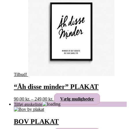
varianter.
Mulighederne
kan
vælges
på
varesiden
Tilbud!
“Åh disse minder” PLAKAT
Prisinterval:
Dette
90,00
kr.
–
249,00
kr.
Vælg muligheder
90,00 kr.
vare
til
har
249,00 kr.
flere
varianter.
BOV PLAKAT
Mulighederne