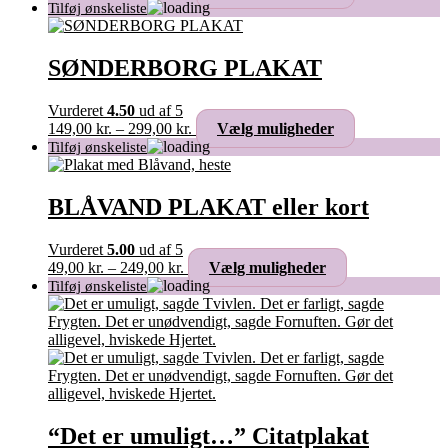
149,00 kr.
vare
til
har
349,00 kr.
flere
varianter.
SØNDERBORG PLAKAT
Mulighederne
kan
Vurderet
4.50
ud af 5
vælges
Prisinterval:
Dette
149,00
kr.
–
299,00
kr.
Vælg muligheder
på
149,00 kr.
vare
varesiden
til
har
299,00 kr.
flere
varianter.
BLÅVAND PLAKAT eller kort
Mulighederne
kan
Vurderet
5.00
ud af 5
vælges
Prisinterval:
Dette
49,00
kr.
–
249,00
kr.
Vælg muligheder
på
49,00 kr.
vare
varesiden
til
har
249,00 kr.
flere
varianter.
Mulighederne
kan
vælges
på
varesiden
“Det er umuligt…” Citatplakat