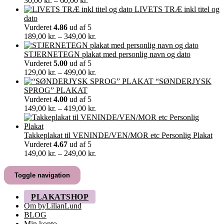
30,00
kr.
–
60,00
kr.
30,00 kr.
LIVETS TRÆ inkl titel og
til
dato
60,00 kr.
Vurderet
4.86
ud af 5
Prisinterval:
189,00
kr.
–
349,00
kr.
189,00 kr.
til
STJERNETEGN plakat med personlig navn og dato
349,00 kr.
Vurderet
5.00
ud af 5
Prisinterval:
129,00
kr.
–
499,00
kr.
129,00 kr.
“SØNDERJYSK
til
SPROG” PLAKAT
499,00 kr.
Vurderet
4.00
ud af 5
Prisinterval:
149,00
kr.
–
419,00
kr.
149,00 kr.
til
419,00 kr.
Takkeplakat til VENINDE/VEN/MOR etc Personlig Plakat
Vurderet
4.67
ud af 5
Prisinterval:
149,00
kr.
–
249,00
kr.
149,00 kr.
til
Toggle navigation
249,00 kr.
PLAKATSHOP
Om byLilianLund
BLOG
Min konto