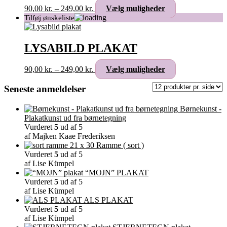
kan
Prisinterval:
Dette
90,00
kr.
–
249,00
kr.
Vælg muligheder
vælges
90,00 kr.
vare
på
til
har
varesiden
249,00 kr.
flere
varianter.
LYSABILD PLAKAT
Mulighederne
kan
Prisinterval:
Dette
90,00
kr.
–
249,00
kr.
Vælg muligheder
vælges
90,00 kr.
vare
på
til
har
Seneste anmeldelser
varesiden
249,00 kr.
flere
varianter.
Børnekunst -
Mulighederne
Plakatkunst ud fra børnetegning
kan
Vurderet
5
ud af 5
vælges
af Majken Kaae Frederiksen
på
Ramme ( sort )
varesiden
Vurderet
5
ud af 5
af Lise Kümpel
“MOJN” PLAKAT
Vurderet
5
ud af 5
af Lise Kümpel
ALS PLAKAT
Vurderet
5
ud af 5
af Lise Kümpel