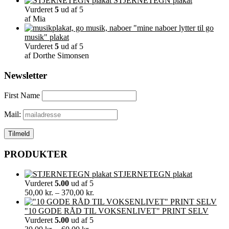
STJERNETEGN plakat
Vurderet
5
ud af 5
af Mia
"mine naboer lytter til go
musik" plakat
Vurderet
5
ud af 5
af Dorthe Simonsen
Newsletter
First Name
Mail:
PRODUKTER
STJERNETEGN plakat
Vurderet
5.00
ud af 5
Prisinterval:
50,00
kr.
–
370,00
kr.
50,00 kr.
til
"10 GODE RÅD TIL VOKSENLIVET" PRINT SELV
370,00 kr.
Vurderet
5.00
ud af 5
Prisinterval: