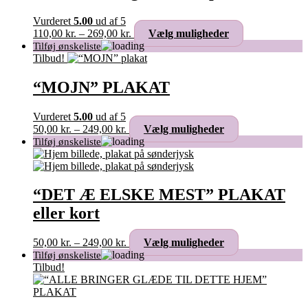
Vurderet
5.00
ud af 5
Prisinterval:
Dette
110,00
kr.
–
269,00
kr.
Vælg muligheder
110,00 kr.
vare
til
har
Tilbud!
269,00 kr.
flere
varianter.
“MOJN” PLAKAT
Mulighederne
kan
Vurderet
5.00
ud af 5
vælges
Prisinterval:
Dette
50,00
kr.
–
249,00
kr.
Vælg muligheder
på
50,00 kr.
vare
varesiden
til
har
249,00 kr.
flere
varianter.
Mulighederne
“DET Æ ELSKE MEST” PLAKAT
kan
eller kort
vælges
på
varesiden
Prisinterval:
Dette
50,00
kr.
–
249,00
kr.
Vælg muligheder
50,00 kr.
vare
til
har
Tilbud!
249,00 kr.
flere
varianter.
Mulighederne