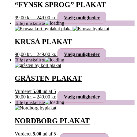
varianter.
“FYNSK SPROG” PLAKAT
Mulighederne
kan
Prisinterval:
Dette
99,00
kr.
–
249,00
kr.
Vælg muligheder
vælges
99,00 kr.
vare
på
til
har
varesiden
249,00 kr.
flere
varianter.
KRUSÅ PLAKAT
Mulighederne
kan
Prisinterval:
Dette
90,00
kr.
–
249,00
kr.
Vælg muligheder
vælges
90,00 kr.
vare
på
til
har
varesiden
249,00 kr.
flere
varianter.
GRÅSTEN PLAKAT
Mulighederne
kan
Vurderet
5.00
ud af 5
vælges
Prisinterval:
Dette
90,00
kr.
–
249,00
kr.
Vælg muligheder
på
90,00 kr.
vare
varesiden
til
har
249,00 kr.
flere
varianter.
NORDBORG PLAKAT
Mulighederne
kan
Vurderet
5.00
ud af 5
vælges