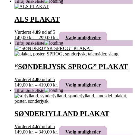
ALS PLAKAT
Vurderet
4.89
ud af 5
Prisinterval:
Dette
149,00
kr.
–
299,00
kr.
Vælg muligheder
149,00 kr.
vare
til
har
299,00 kr.
flere
varianter.
Mulighederne
“SØNDERJYSK SPROG” PLAKAT
kan
vælges
Vurderet
4.00
ud af 5
på
Prisinterval:
Dette
149,00
kr.
–
419,00
kr.
Vælg muligheder
varesiden
149,00 kr.
vare
til
har
419,00 kr.
flere
varianter.
Mulighederne
SØNDERJYLLAND PLAKAT
kan
vælges
Vurderet
4.67
ud af 5
på
Prisinterval:
Dette
149,00
kr.
–
349,00
kr.
Vælg muligheder
varesiden