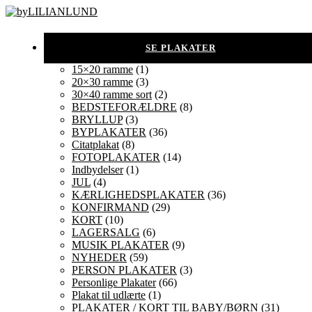
15×20 ramme
(1)
20×30 ramme
(3)
30×40 ramme sort
(2)
BEDSTEFORÆLDRE
(8)
BRYLLUP
(3)
BYPLAKATER
(36)
Citatplakat
(8)
FOTOPLAKATER
(14)
Indbydelser
(1)
JUL
(4)
KÆRLIGHEDSPLAKATER
(36)
KONFIRMAND
(29)
KORT
(10)
LAGERSALG
(6)
MUSIK PLAKATER
(9)
NYHEDER
(59)
PERSON PLAKATER
(3)
Personlige Plakater
(66)
Plakat til udlærte
(1)
PLAKATER / KORT TIL BABY/BØRN
(31)