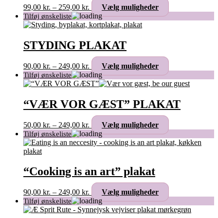
vælges
Prisinterval:
Dette
99,00
kr.
–
259,00
kr.
Vælg muligheder
på
99,00 kr.
vare
varesiden
til
har
259,00 kr.
flere
varianter.
STYDING PLAKAT
Mulighederne
kan
Prisinterval:
Dette
90,00
kr.
–
249,00
kr.
Vælg muligheder
vælges
90,00 kr.
vare
på
til
har
varesiden
249,00 kr.
flere
varianter.
“VÆR VOR GÆST” PLAKAT
Mulighederne
kan
Prisinterval:
Dette
50,00
kr.
–
249,00
kr.
Vælg muligheder
vælges
50,00 kr.
vare
på
til
har
varesiden
249,00 kr.
flere
varianter.
Mulighederne
“Cooking is an art” plakat
kan
vælges
Prisinterval:
Dette
90,00
kr.
–
249,00
kr.
Vælg muligheder
på
90,00 kr.
vare
varesiden
til
har
249,00 kr.
flere