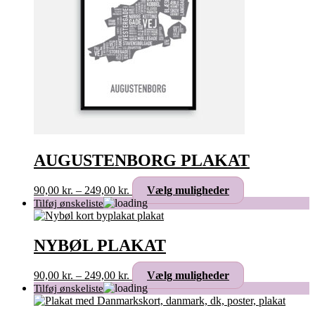
AUGUSTENBORG PLAKAT
Prisinterval:
Dette
90,00
kr.
–
249,00
kr.
Vælg muligheder
90,00 kr.
vare
til
har
249,00 kr.
flere
varianter.
NYBØL PLAKAT
Mulighederne
kan
Prisinterval:
Dette
90,00
kr.
–
249,00
kr.
Vælg muligheder
vælges
90,00 kr.
vare
på
til
har
varesiden
249,00 kr.
flere