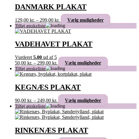
varianter.
DANMARK PLAKAT
Mulighederne
kan
Prisinterval:
Dette
129,00
kr.
–
299,00
kr.
Vælg muligheder
vælges
129,00 kr.
vare
på
til
har
varesiden
299,00 kr.
flere
varianter.
VADEHAVET PLAKAT
Mulighederne
kan
Vurderet
5.00
ud af 5
vælges
Prisinterval:
Dette
50,00
kr.
–
299,00
kr.
Vælg muligheder
på
50,00 kr.
vare
varesiden
til
har
299,00 kr.
flere
varianter.
KEGNÆS PLAKAT
Mulighederne
kan
Prisinterval:
Dette
90,00
kr.
–
249,00
kr.
Vælg muligheder
vælges
90,00 kr.
vare
på
til
har
varesiden
249,00 kr.
flere
varianter.
Mulighederne
RINKENÆS PLAKAT
kan