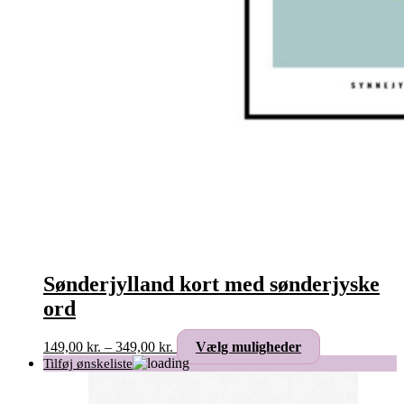
Sønderjylland kort med sønderjyske
ord
Prisinterval:
Dette
149,00
kr.
–
349,00
kr.
Vælg muligheder
149,00 kr.
vare
til
har
349,00 kr.
flere