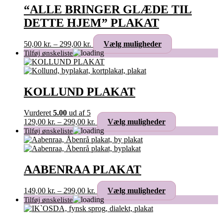
kan
“ALLE BRINGER GLÆDE TIL
vælges
DETTE HJEM” PLAKAT
på
varesiden
Prisinterval:
Dette
50,00
kr.
–
299,00
kr.
Vælg muligheder
50,00 kr.
vare
til
har
299,00 kr.
flere
varianter.
Mulighederne
KOLLUND PLAKAT
kan
vælges
Vurderet
5.00
ud af 5
på
Prisinterval:
Dette
129,00
kr.
–
299,00
kr.
Vælg muligheder
varesiden
129,00 kr.
vare
til
har
299,00 kr.
flere
varianter.
Mulighederne
AABENRAA PLAKAT
kan
vælges
Prisinterval:
Dette
149,00
kr.
–
299,00
kr.
Vælg muligheder
på
149,00 kr.
vare
varesiden
til
har
299,00 kr.
flere