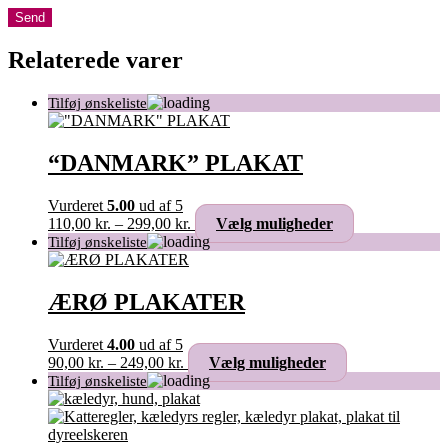
Relaterede varer
“DANMARK” PLAKAT
Vurderet
5.00
ud af 5
Prisinterval:
Dette
110,00
kr.
–
299,00
kr.
Vælg muligheder
110,00 kr.
vare
til
har
299,00 kr.
flere
varianter.
ÆRØ PLAKATER
Mulighederne
kan
Vurderet
4.00
ud af 5
vælges
Prisinterval:
Dette
90,00
kr.
–
249,00
kr.
Vælg muligheder
på
90,00 kr.
vare
varesiden
til
har
249,00 kr.
flere
varianter.