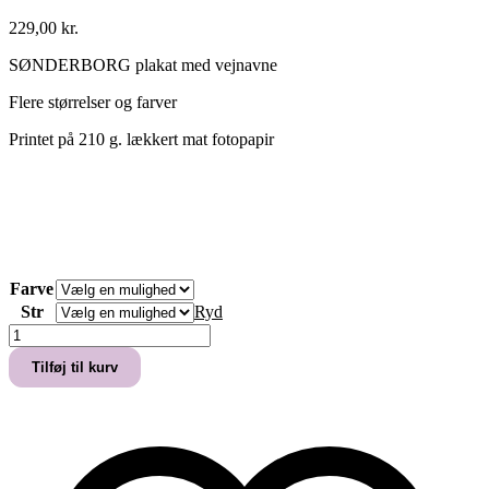
229,00
kr.
SØNDERBORG plakat med vejnavne
Flere størrelser og farver
Printet på 210 g. lækkert mat fotopapir
Farve
Str
Ryd
SØNDERBORG
PLAKAT
Tilføj til kurv
LAGERSALG
antal