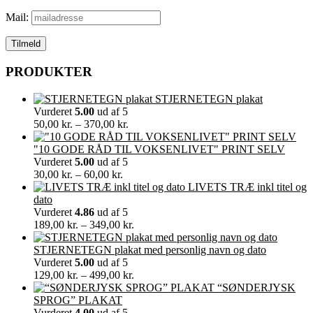
Mail:
PRODUKTER
STJERNETEGN plakat
Vurderet
5.00
ud af 5
Prisinterval:
50,00
kr.
–
370,00
kr.
50,00 kr.
til
"10 GODE RÅD TIL VOKSENLIVET" PRINT SELV
370,00 kr.
Vurderet
5.00
ud af 5
Prisinterval:
30,00
kr.
–
60,00
kr.
30,00 kr.
LIVETS TRÆ inkl titel og
til
dato
60,00 kr.
Vurderet
4.86
ud af 5
Prisinterval:
189,00
kr.
–
349,00
kr.
189,00 kr.
til
STJERNETEGN plakat med personlig navn og dato
349,00 kr.
Vurderet
5.00
ud af 5
Prisinterval:
129,00
kr.
–
499,00
kr.
129,00 kr.
“SØNDERJYSK
til
SPROG” PLAKAT
499,00 kr.
Vurderet
4.00
ud af 5