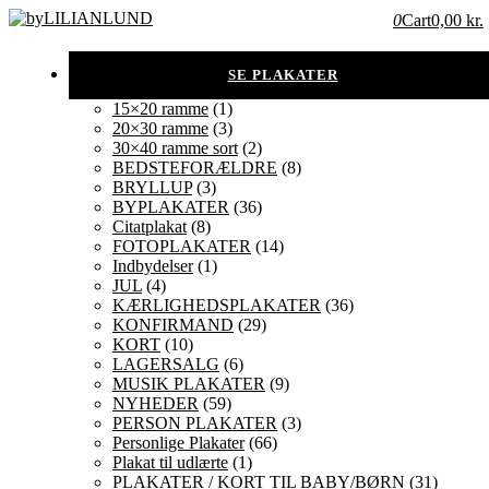
0
Cart
0,00 kr.
15×20 ramme
(1)
20×30 ramme
(3)
30×40 ramme sort
(2)
BEDSTEFORÆLDRE
(8)
BRYLLUP
(3)
BYPLAKATER
(36)
Citatplakat
(8)
FOTOPLAKATER
(14)
Indbydelser
(1)
JUL
(4)
KÆRLIGHEDSPLAKATER
(36)
KONFIRMAND
(29)
KORT
(10)
LAGERSALG
(6)
MUSIK PLAKATER
(9)
NYHEDER
(59)
PERSON PLAKATER
(3)
Personlige Plakater
(66)
Plakat til udlærte
(1)
PLAKATER / KORT TIL BABY/BØRN
(31)