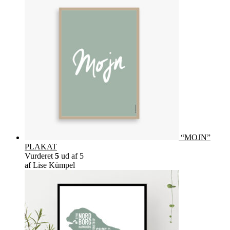
“MOJN”
PLAKAT
Vurderet
5
ud af 5
af Lise Kümpel