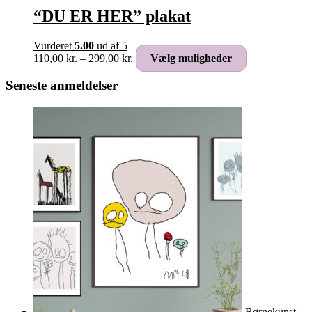
“DU ER HER” plakat
Vurderet
5.00
ud af 5
Prisinterval:
Dette
110,00
kr.
–
299,00
kr.
Vælg muligheder
110,00 kr.
vare
til
har
Seneste anmeldelser
299,00 kr.
flere
varianter.
Mulighederne
kan
vælges
på
varesiden
Børnekunst -