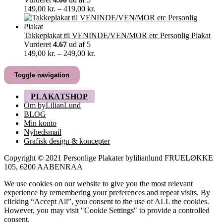
Prisinterval:
149,00
kr.
–
419,00
kr.
149,00 kr.
til
419,00 kr.
Takkeplakat til VENINDE/VEN/MOR etc Personlig Plakat
Vurderet
4.67
ud af 5
Prisinterval:
149,00
kr.
–
249,00
kr.
149,00 kr.
til
Toggle navigation
249,00 kr.
PLAKATSHOP
Om byLilianLund
BLOG
Min konto
Nyhedsmail
Grafisk design & koncepter
Copyright © 2021 Personlige Plakater bylilianlund FRUELØKKE
105, 6200 AABENRAA
We use cookies on our website to give you the most relevant
experience by remembering your preferences and repeat visits. By
clicking “Accept All”, you consent to the use of ALL the cookies.
However, you may visit "Cookie Settings" to provide a controlled
consent.