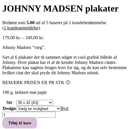
JOHNNY MADSEN plakater
Bedømt som
5.00
ud af 5 baseret på
1
kundebedømmelse
(
1
kundeanmeldelse)
Prisinterval:
179,00
kr.
–
349,00
kr.
179,00 kr.
Johnny Madsen “væg”.
til
349,00 kr.
Sæt af 6 plakater der til sammen udgør et cool grafisk billede af
Johnny. Hver plakat har et af de kendte Johnny Madsen citater.
Plakaterne kan sagtens bruges hver for sig, og du kan selv bestemme
hvilket citat der skal pryde dit Johnny Madsen udsnit.
BEMÆRK PRISEN ER PR STK 🙂
190 g. lækkert mat papir
Str
Design
Ryd
JOHNNY
MADSEN
Tilføj til kurv
plakater