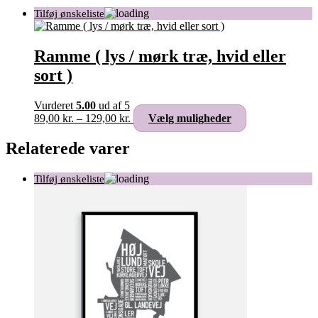
Ramme ( lys / mørk træ, hvid eller
sort )
Vurderet
5.00
ud af 5
Prisinterval:
Dette
89,00
kr.
–
129,00
kr.
Vælg muligheder
89,00 kr.
vare
til
har
Relaterede varer
129,00 kr.
flere
varianter.
Mulighederne
kan
vælges
på
varesiden