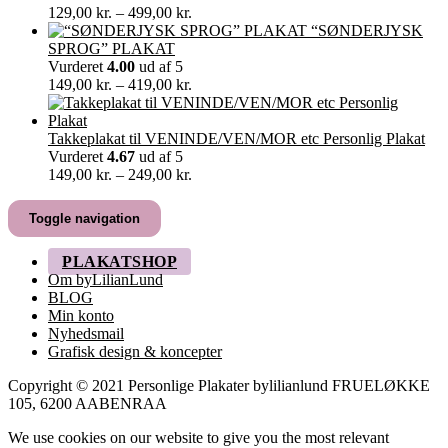
Prisinterval:
129,00
kr.
–
499,00
kr.
129,00 kr.
“SØNDERJYSK
til
SPROG” PLAKAT
499,00 kr.
Vurderet
4.00
ud af 5
Prisinterval:
149,00
kr.
–
419,00
kr.
149,00 kr.
til
419,00 kr.
Takkeplakat til VENINDE/VEN/MOR etc Personlig Plakat
Vurderet
4.67
ud af 5
Prisinterval:
149,00
kr.
–
249,00
kr.
149,00 kr.
til
Toggle navigation
249,00 kr.
PLAKATSHOP
Om byLilianLund
BLOG
Min konto
Nyhedsmail
Grafisk design & koncepter
Copyright © 2021 Personlige Plakater bylilianlund FRUELØKKE
105, 6200 AABENRAA
We use cookies on our website to give you the most relevant