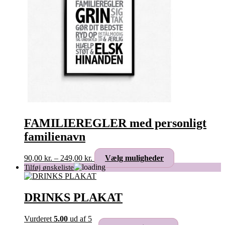
FAMILIEREGLER med personligt
familienavn
Prisinterval:
Dette
90,00
kr.
–
249,00
kr.
Vælg muligheder
90,00 kr.
vare
til
har
249,00 kr.
flere
varianter.
DRINKS PLAKAT
Mulighederne
kan
Vurderet
5.00
ud af 5
vælges