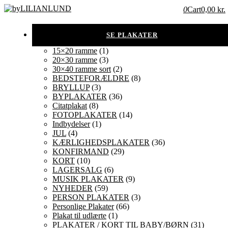
0
Cart
0,00 kr.
15×20 ramme
(1)
20×30 ramme
(3)
30×40 ramme sort
(2)
BEDSTEFORÆLDRE
(8)
BRYLLUP
(3)
BYPLAKATER
(36)
Citatplakat
(8)
FOTOPLAKATER
(14)
Indbydelser
(1)
JUL
(4)
KÆRLIGHEDSPLAKATER
(36)
KONFIRMAND
(29)
KORT
(10)
LAGERSALG
(6)
MUSIK PLAKATER
(9)
NYHEDER
(59)
PERSON PLAKATER
(3)
Personlige Plakater
(66)
Plakat til udlærte
(1)
PLAKATER / KORT TIL BABY/BØRN
(31)