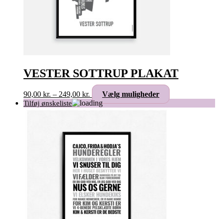
VESTER SOTTRUP PLAKAT
Prisinterval:
Dette
90,00
kr.
–
249,00
kr.
Vælg muligheder
90,00 kr.
vare
til
har
249,00 kr.
flere
varianter.
Mulighederne
kan
vælges
på
varesiden