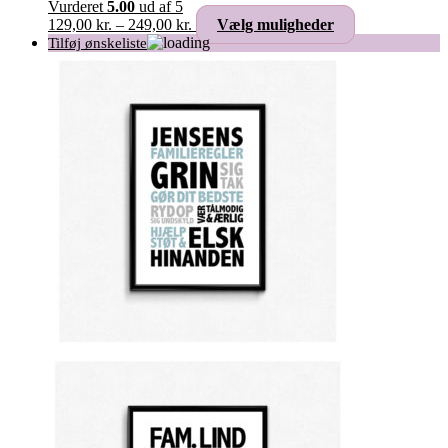
Vurderet
5.00
ud af 5
Prisinterval:
Dette
129,00
kr.
–
249,00
kr.
Vælg muligheder
129,00 kr.
vare
til
har
249,00 kr.
flere
varianter.
Mulighederne
kan
vælges
på
varesiden