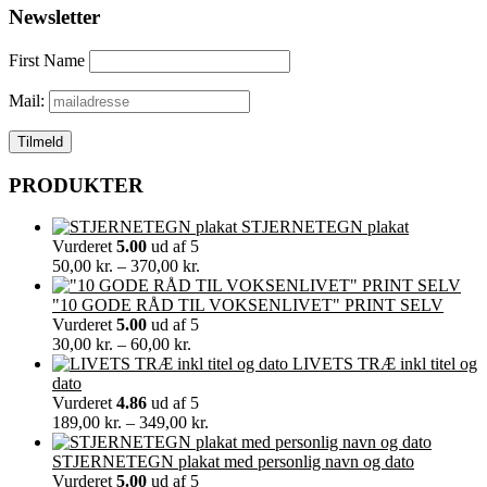
Newsletter
First Name
Mail:
PRODUKTER
STJERNETEGN plakat
Vurderet
5.00
ud af 5
Prisinterval:
50,00
kr.
–
370,00
kr.
50,00 kr.
til
"10 GODE RÅD TIL VOKSENLIVET" PRINT SELV
370,00 kr.
Vurderet
5.00
ud af 5
Prisinterval:
30,00
kr.
–
60,00
kr.
30,00 kr.
LIVETS TRÆ inkl titel og
til
dato
60,00 kr.
Vurderet
4.86
ud af 5
Prisinterval:
189,00
kr.
–
349,00
kr.
189,00 kr.
til
STJERNETEGN plakat med personlig navn og dato
349,00 kr.
Vurderet
5.00
ud af 5