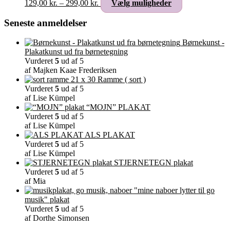
Prisinterval:
Dette
129,00
kr.
–
299,00
kr.
Vælg muligheder
på
129,00 kr.
vare
varesiden
til
har
Seneste anmeldelser
299,00 kr.
flere
varianter.
Børnekunst -
Mulighederne
Plakatkunst ud fra børnetegning
kan
Vurderet
5
ud af 5
vælges
af Majken Kaae Frederiksen
på
Ramme ( sort )
varesiden
Vurderet
5
ud af 5
af Lise Kümpel
“MOJN” PLAKAT
Vurderet
5
ud af 5
af Lise Kümpel
ALS PLAKAT
Vurderet
5
ud af 5
af Lise Kümpel
STJERNETEGN plakat
Vurderet
5
ud af 5
af Mia
"mine naboer lytter til go
musik" plakat
Vurderet
5
ud af 5
af Dorthe Simonsen