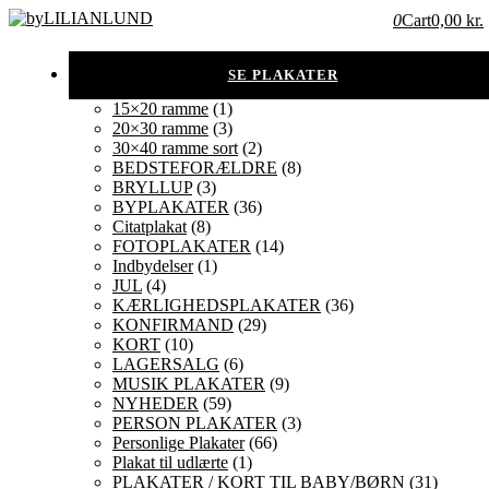
0
Cart
0,00 kr.
15×20 ramme
(1)
20×30 ramme
(3)
30×40 ramme sort
(2)
BEDSTEFORÆLDRE
(8)
BRYLLUP
(3)
BYPLAKATER
(36)
Citatplakat
(8)
FOTOPLAKATER
(14)
Indbydelser
(1)
JUL
(4)
KÆRLIGHEDSPLAKATER
(36)
KONFIRMAND
(29)
KORT
(10)
LAGERSALG
(6)
MUSIK PLAKATER
(9)
NYHEDER
(59)
PERSON PLAKATER
(3)
Personlige Plakater
(66)
Plakat til udlærte
(1)
PLAKATER / KORT TIL BABY/BØRN
(31)