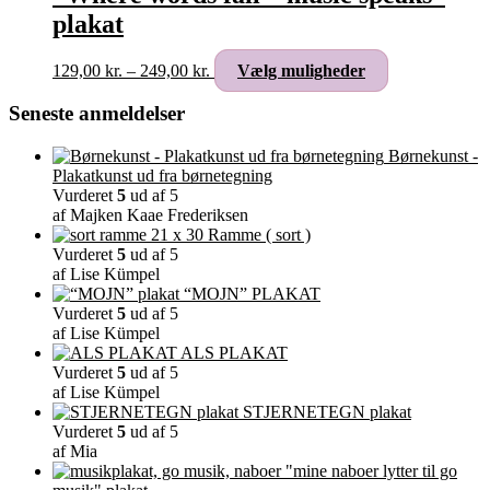
Mulighederne
plakat
kan
vælges
på
Prisinterval:
Dette
129,00
kr.
–
249,00
kr.
Vælg muligheder
varesiden
129,00 kr.
vare
til
har
Seneste anmeldelser
249,00 kr.
flere
varianter.
Børnekunst -
Mulighederne
Plakatkunst ud fra børnetegning
kan
Vurderet
5
ud af 5
vælges
af Majken Kaae Frederiksen
på
Ramme ( sort )
varesiden
Vurderet
5
ud af 5
af Lise Kümpel
“MOJN” PLAKAT
Vurderet
5
ud af 5
af Lise Kümpel
ALS PLAKAT
Vurderet
5
ud af 5
af Lise Kümpel
STJERNETEGN plakat
Vurderet
5
ud af 5
af Mia
"mine naboer lytter til go