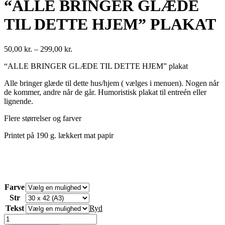
“ALLE BRINGER GLÆDE
TIL DETTE HJEM” PLAKAT
Prisinterval:
50,00
kr.
–
299,00
kr.
50,00 kr.
“ALLE BRINGER GLÆDE TIL DETTE HJEM” plakat
til
299,00 kr.
Alle bringer glæde til dette hus/hjem ( vælges i menuen). Nogen når
de kommer, andre når de går. Humoristisk plakat til entreén eller
lignende.
Flere størrelser og farver
Printet på 190 g. lækkert mat papir
Farve
Str
Tekst
Ryd
“ALLE