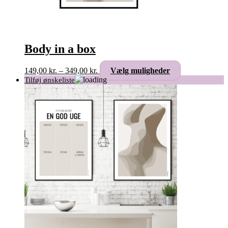
Body in a box
Prisinterval:
Dette
149,00
kr.
–
349,00
kr.
Vælg muligheder
149,00 kr.
vare
til
har
349,00 kr.
flere
varianter.
Mulighederne
kan
vælges
på
varesiden