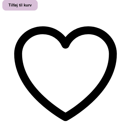
BRINGER
Tilføj til kurv
GLÆDE
TIL
DETTE
HJEM”
PLAKAT
antal