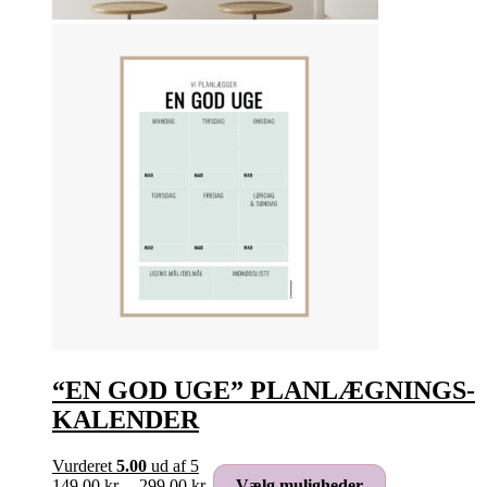
“EN GOD UGE” PLANLÆGNINGS-
KALENDER
Vurderet
5.00
ud af 5
Prisinterval:
Dette
149,00
kr.
–
299,00
kr.
Vælg muligheder