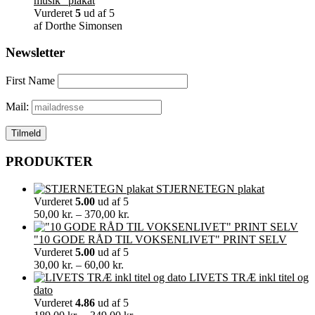
musik" plakat
Vurderet
5
ud af 5
af Dorthe Simonsen
Newsletter
First Name
Mail:
PRODUKTER
STJERNETEGN plakat
Vurderet
5.00
ud af 5
Prisinterval:
50,00
kr.
–
370,00
kr.
50,00 kr.
til
"10 GODE RÅD TIL VOKSENLIVET" PRINT SELV
370,00 kr.
Vurderet
5.00
ud af 5
Prisinterval:
30,00
kr.
–
60,00
kr.
30,00 kr.
LIVETS TRÆ inkl titel og
til
dato
60,00 kr.
Vurderet
4.86
ud af 5
Prisinterval: