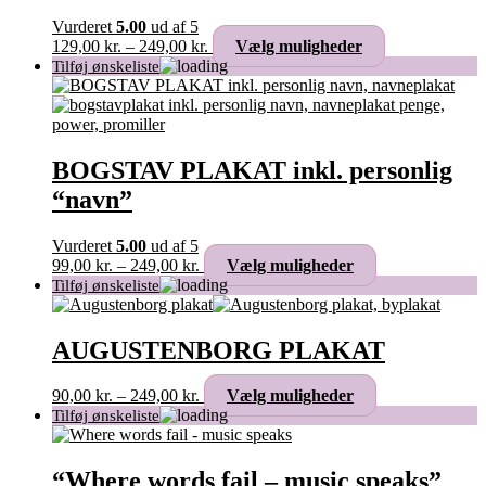
Vurderet
5.00
ud af 5
Prisinterval:
Dette
129,00
kr.
–
249,00
kr.
Vælg muligheder
129,00 kr.
vare
til
har
249,00 kr.
flere
varianter.
Mulighederne
kan
BOGSTAV PLAKAT inkl. personlig
vælges
“navn”
på
varesiden
Vurderet
5.00
ud af 5
Prisinterval:
Dette
99,00
kr.
–
249,00
kr.
Vælg muligheder
99,00 kr.
vare
til
har
249,00 kr.
flere
varianter.
AUGUSTENBORG PLAKAT
Mulighederne
kan
Prisinterval:
Dette
90,00
kr.
–
249,00
kr.
Vælg muligheder
vælges
90,00 kr.
vare
på
til
har
varesiden
249,00 kr.
flere
varianter.
“Where words fail – music speaks”