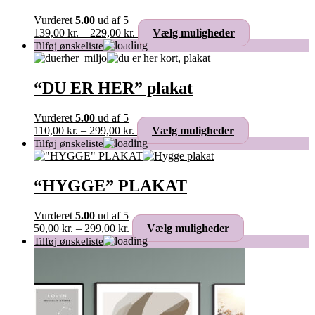
Vurderet
5.00
ud af 5
Prisinterval:
Dette
139,00
kr.
–
229,00
kr.
Vælg muligheder
139,00 kr.
vare
til
har
229,00 kr.
flere
varianter.
“DU ER HER” plakat
Mulighederne
kan
Vurderet
5.00
ud af 5
vælges
Prisinterval:
Dette
110,00
kr.
–
299,00
kr.
Vælg muligheder
på
110,00 kr.
vare
varesiden
til
har
299,00 kr.
flere
varianter.
“HYGGE” PLAKAT
Mulighederne
kan
Vurderet
5.00
ud af 5
vælges
Prisinterval:
Dette
50,00
kr.
–
299,00
kr.
Vælg muligheder
på
50,00 kr.
vare
varesiden
til
har
299,00 kr.
flere
varianter.
Mulighederne
kan