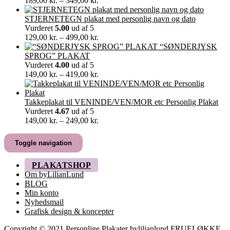
189,00
kr.
–
349,00
kr.
189,00 kr.
til
STJERNETEGN plakat med personlig navn og dato
349,00 kr.
Vurderet
5.00
ud af 5
Prisinterval:
129,00
kr.
–
499,00
kr.
129,00 kr.
“SØNDERJYSK
til
SPROG” PLAKAT
499,00 kr.
Vurderet
4.00
ud af 5
Prisinterval:
149,00
kr.
–
419,00
kr.
149,00 kr.
til
419,00 kr.
Takkeplakat til VENINDE/VEN/MOR etc Personlig Plakat
Vurderet
4.67
ud af 5
Prisinterval:
149,00
kr.
–
249,00
kr.
149,00 kr.
til
Toggle navigation
249,00 kr.
PLAKATSHOP
Om byLilianLund
BLOG
Min konto
Nyhedsmail
Grafisk design & koncepter
Copyright © 2021 Personlige Plakater bylilianlund FRUELØKKE