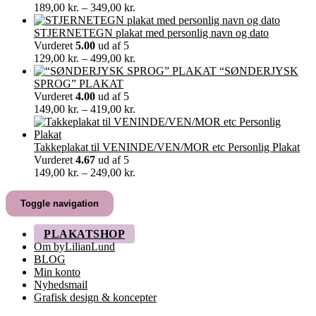
Prisinterval:
189,00
kr.
–
349,00
kr.
189,00 kr.
til
STJERNETEGN plakat med personlig navn og dato
349,00 kr.
Vurderet
5.00
ud af 5
Prisinterval:
129,00
kr.
–
499,00
kr.
129,00 kr.
“SØNDERJYSK
til
SPROG” PLAKAT
499,00 kr.
Vurderet
4.00
ud af 5
Prisinterval:
149,00
kr.
–
419,00
kr.
149,00 kr.
til
419,00 kr.
Takkeplakat til VENINDE/VEN/MOR etc Personlig Plakat
Vurderet
4.67
ud af 5
Prisinterval:
149,00
kr.
–
249,00
kr.
149,00 kr.
til
Toggle navigation
249,00 kr.
PLAKATSHOP
Om byLilianLund
BLOG
Min konto
Nyhedsmail
Grafisk design & koncepter