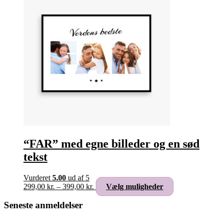
“FAR” med egne billeder og en sød
tekst
Vurderet
5.00
ud af 5
Prisinterval:
Dette
299,00
kr.
–
399,00
kr.
Vælg muligheder
299,00 kr.
vare
til
har
Seneste anmeldelser
399,00 kr.
flere