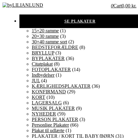
0
Cart
0,00 kr.
15×20 ramme
(1)
20×30 ramme
(3)
30×40 ramme sort
(2)
BEDSTEFORÆLDRE
(8)
BRYLLUP
(3)
BYPLAKATER
(36)
Citatplakat
(8)
FOTOPLAKATER
(14)
Indbydelser
(1)
JUL
(4)
KÆRLIGHEDSPLAKATER
(36)
KONFIRMAND
(29)
KORT
(10)
LAGERSALG
(6)
MUSIK PLAKATER
(9)
NYHEDER
(59)
PERSON PLAKATER
(3)
Personlige Plakater
(66)
Plakat til udlærte
(1)
PLAKATER / KORT TIL BABY/BØRN
(31)