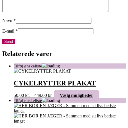
Navn
*
E-mail
*
Relaterede varer
CYKELRYTTER PLAKAT
Prisinterval:
Dette
50,00
kr.
–
449,00
kr.
Vælg muligheder
50,00 kr.
vare
til
har
449,00 kr.
flere
varianter.
Mulighederne
kan