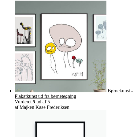
varianter.
Mulighederne
kan
vælges
på
varesiden
Børnekunst -
Plakatkunst ud fra børnetegning
Vurderet
5
ud af 5
af Majken Kaae Frederiksen