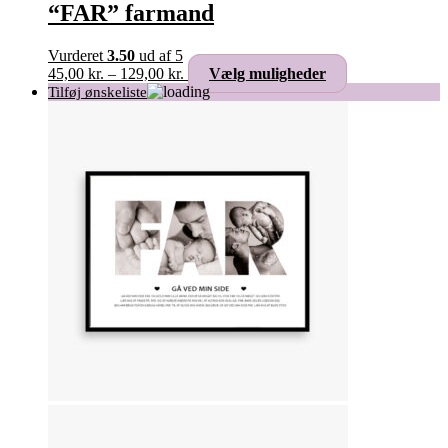
“FAR” farmand
Vurderet
3.50
ud af 5
Prisinterval:
Dette
45,00
kr.
–
129,00
kr.
Vælg muligheder
45,00 kr.
vare
til
har
129,00 kr.
flere
varianter.
Mulighederne
kan
vælges
på
varesiden