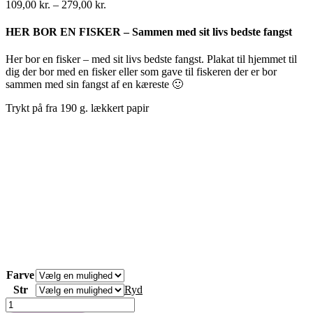
Prisinterval:
109,00
kr.
–
279,00
kr.
109,00 kr.
til
HER BOR EN FISKER – Sammen med sit livs bedste fangst
279,00 kr.
Her bor en fisker – med sit livs bedste fangst. Plakat til hjemmet til
dig der bor med en fisker eller som gave til fiskeren der er bor
sammen med sin fangst af en kæreste 🙂
Trykt på fra 190 g. lækkert papir
Farve
Str
Ryd
HER