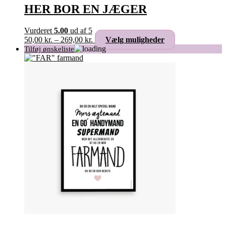
vælges
HER BOR EN JÆGER
på
varesiden
Vurderet
5.00
ud af 5
Prisinterval:
Dette
50,00
kr.
–
269,00
kr.
Vælg muligheder
50,00 kr.
vare
til
har
269,00 kr.
flere
varianter.
Mulighederne
kan
vælges
på
varesiden