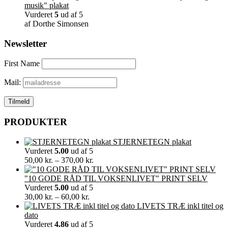
musik" plakat
Vurderet
5
ud af 5
af Dorthe Simonsen
Newsletter
First Name
Mail:
PRODUKTER
STJERNETEGN plakat
Vurderet
5.00
ud af 5
Prisinterval:
50,00
kr.
–
370,00
kr.
50,00 kr.
til
"10 GODE RÅD TIL VOKSENLIVET" PRINT SELV
370,00 kr.
Vurderet
5.00
ud af 5
Prisinterval:
30,00
kr.
–
60,00
kr.
30,00 kr.
LIVETS TRÆ inkl titel og
til
dato
60,00 kr.
Vurderet
4.86
ud af 5