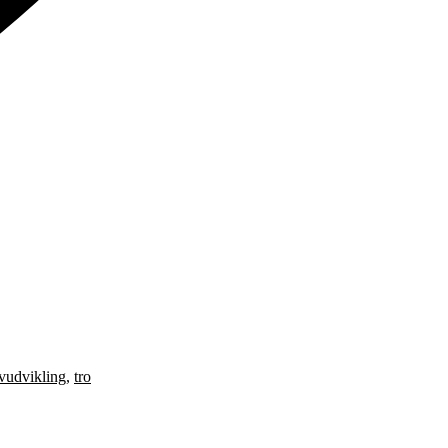
lvudvikling
,
tro