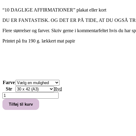
“10 DAGLIGE AFFIRMATIONER” plakat eller kort
DU ER FANTASTISK. OG DET ER PÅ TIDE, AT DU OGSÅ TROR PÅ
Flere størrelser og farver. Skriv gerne i kommentarfeltet hvis du har sp
Printet på fra 190 g. lækkert mat papir
Farve
Str
Ryd
"10
DAGLIGE
Tilføj til kurv
AFFIRMATIONER"
PLAKAT
ELLER
KORT
antal