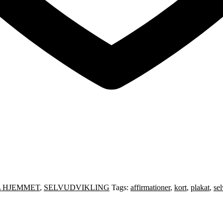
L HJEMMET
,
SELVUDVIKLING
Tags:
affirmationer
,
kort
,
plakat
,
se