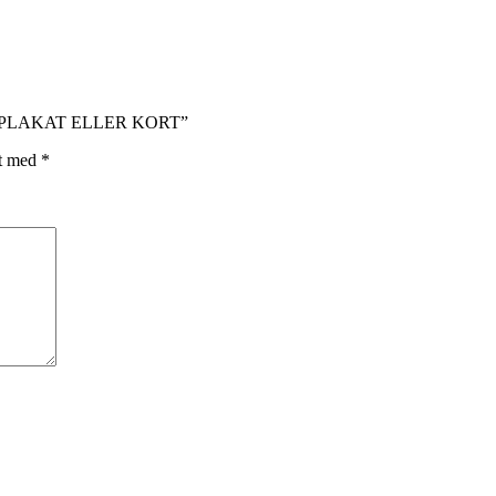
ER” PLAKAT ELLER KORT”
et med
*