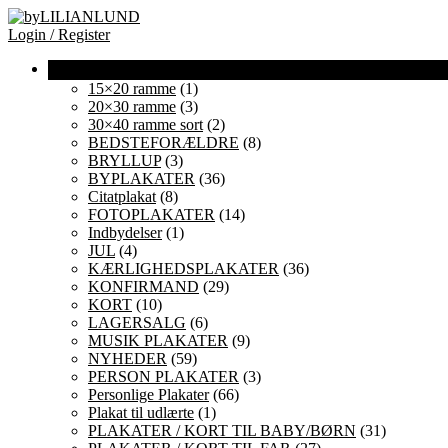
Login / Register
15×20 ramme
(1)
20×30 ramme
(3)
30×40 ramme sort
(2)
BEDSTEFORÆLDRE
(8)
BRYLLUP
(3)
BYPLAKATER
(36)
Citatplakat
(8)
FOTOPLAKATER
(14)
Indbydelser
(1)
JUL
(4)
KÆRLIGHEDSPLAKATER
(36)
KONFIRMAND
(29)
KORT
(10)
LAGERSALG
(6)
MUSIK PLAKATER
(9)
NYHEDER
(59)
PERSON PLAKATER
(3)
Personlige Plakater
(66)
Plakat til udlærte
(1)
PLAKATER / KORT TIL BABY/BØRN
(31)