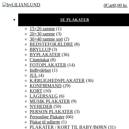
0
Cart
0,00 kr.
15×20 ramme
(1)
20×30 ramme
(3)
30×40 ramme sort
(2)
BEDSTEFORÆLDRE
(8)
BRYLLUP
(3)
BYPLAKATER
(36)
Citatplakat
(8)
FOTOPLAKATER
(14)
Indbydelser
(1)
JUL
(4)
KÆRLIGHEDSPLAKATER
(36)
KONFIRMAND
(29)
KORT
(10)
LAGERSALG
(6)
MUSIK PLAKATER
(9)
NYHEDER
(59)
PERSON PLAKATER
(3)
Personlige Plakater
(66)
Plakat til udlærte
(1)
PLAKATER / KORT TIL BABY/BØRN
(31)