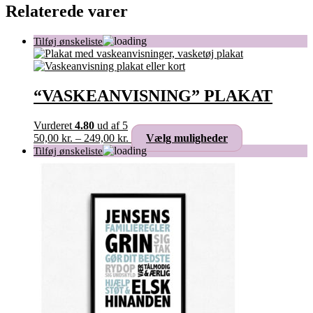
Relaterede varer
“VASKEANVISNING” PLAKAT
Vurderet
4.80
ud af 5
Prisinterval:
Dette
50,00
kr.
–
249,00
kr.
Vælg muligheder
50,00 kr.
vare
til
har
249,00 kr.
flere
varianter.
Mulighederne
kan
vælges
på
varesiden