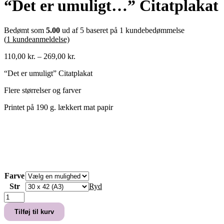
“Det er umuligt…” Citatplakat
Bedømt som
5.00
ud af 5 baseret på
1
kundebedømmelse
(
1
kundeanmeldelse)
Prisinterval:
110,00
kr.
–
269,00
kr.
110,00 kr.
“Det er umuligt” Citatplakat
til
269,00 kr.
Flere størrelser og farver
Printet på 190 g. lækkert mat papir
Farve
Str
Ryd
“Det
er
Tilføj til kurv
umuligt...”
Citatplakat