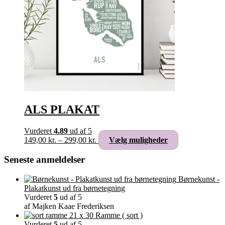
ALS PLAKAT
Vurderet
4.89
ud af 5
Prisinterval:
Dette
149,00
kr.
–
299,00
kr.
Vælg muligheder
149,00 kr.
vare
til
har
Seneste anmeldelser
299,00 kr.
flere
varianter.
Børnekunst -
Mulighederne
Plakatkunst ud fra børnetegning
kan
Vurderet
5
ud af 5
vælges
af Majken Kaae Frederiksen
på
Ramme ( sort )
varesiden
Vurderet
5
ud af 5