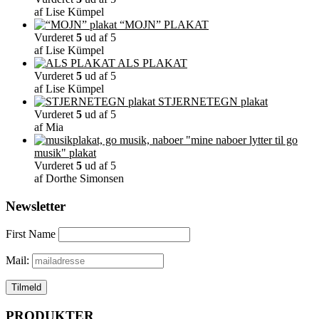
af Lise Kümpel
“MOJN” PLAKAT
Vurderet
5
ud af 5
af Lise Kümpel
ALS PLAKAT
Vurderet
5
ud af 5
af Lise Kümpel
STJERNETEGN plakat
Vurderet
5
ud af 5
af Mia
"mine naboer lytter til go
musik" plakat
Vurderet
5
ud af 5
af Dorthe Simonsen
Newsletter
First Name
Mail:
PRODUKTER