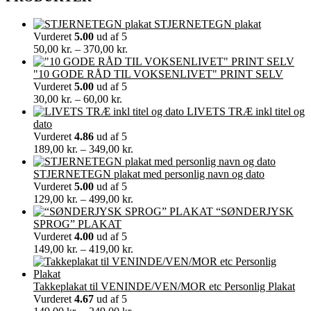
STJERNETEGN plakat
Vurderet
5.00
ud af 5
Prisinterval:
50,00
kr.
–
370,00
kr.
50,00 kr.
til
"10 GODE RÅD TIL VOKSENLIVET" PRINT SELV
370,00 kr.
Vurderet
5.00
ud af 5
Prisinterval:
30,00
kr.
–
60,00
kr.
30,00 kr.
LIVETS TRÆ inkl titel og
til
dato
60,00 kr.
Vurderet
4.86
ud af 5
Prisinterval:
189,00
kr.
–
349,00
kr.
189,00 kr.
til
STJERNETEGN plakat med personlig navn og dato
349,00 kr.
Vurderet
5.00
ud af 5
Prisinterval:
129,00
kr.
–
499,00
kr.
129,00 kr.
“SØNDERJYSK
til
SPROG” PLAKAT
499,00 kr.
Vurderet
4.00
ud af 5
Prisinterval:
149,00
kr.
–
419,00
kr.
149,00 kr.
til
419,00 kr.
Takkeplakat til VENINDE/VEN/MOR etc Personlig Plakat
Vurderet
4.67
ud af 5
Prisinterval: