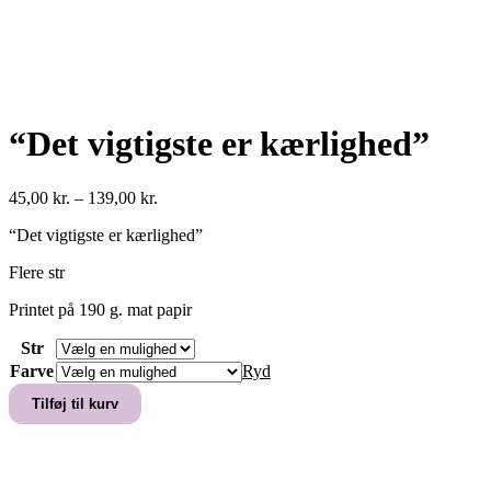
“Det vigtigste er kærlighed”
Prisinterval:
45,00
kr.
–
139,00
kr.
45,00 kr.
“Det vigtigste er kærlighed”
til
139,00 kr.
Flere str
Printet på 190 g. mat papir
Str
Farve
Ryd
"Det
Tilføj til kurv
vigtigste
er
kærlighed"
antal