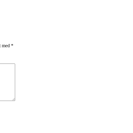
et med
*