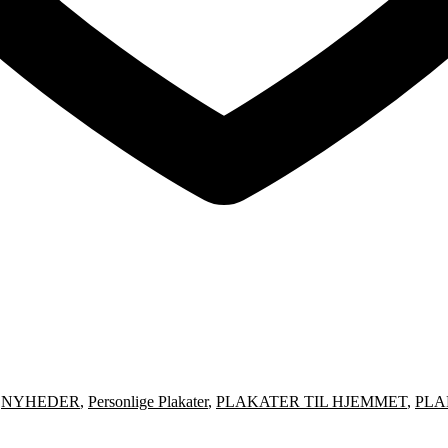
,
NYHEDER
,
Personlige Plakater
,
PLAKATER TIL HJEMMET
,
PLA