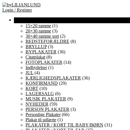
Login / Register
15×20 ramme
(1)
20×30 ramme
(3)
30×40 ramme sort
(2)
BEDSTEFORÆLDRE
(8)
BRYLLUP
(3)
BYPLAKATER
(36)
Citatplakat
(8)
FOTOPLAKATER
(14)
Indbydelser
(1)
JUL
(4)
KÆRLIGHEDSPLAKATER
(36)
KONFIRMAND
(29)
KORT
(10)
LAGERSALG
(6)
MUSIK PLAKATER
(9)
NYHEDER
(59)
PERSON PLAKATER
(3)
Personlige Plakater
(66)
Plakat til udlærte
(1)
PLAKATER / KORT TIL BABY/BØRN
(31)