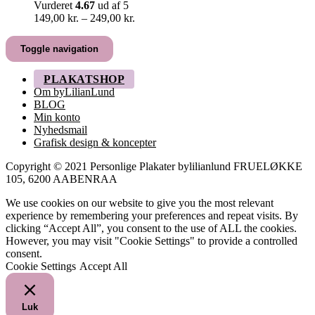
Vurderet
4.67
ud af 5
Prisinterval:
149,00
kr.
–
249,00
kr.
149,00 kr.
til
Toggle navigation
249,00 kr.
PLAKATSHOP
Om byLilianLund
BLOG
Min konto
Nyhedsmail
Grafisk design & koncepter
Copyright © 2021 Personlige Plakater bylilianlund FRUELØKKE
105, 6200 AABENRAA
We use cookies on our website to give you the most relevant
experience by remembering your preferences and repeat visits. By
clicking “Accept All”, you consent to the use of ALL the cookies.
However, you may visit "Cookie Settings" to provide a controlled
consent.
Cookie Settings
Accept All
Luk