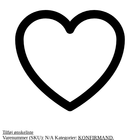
it
to
happen
-
Go
make
it
happen”
antal
Varenummer (SKU):
N/A
Kategorier:
KONFIRMAND
,