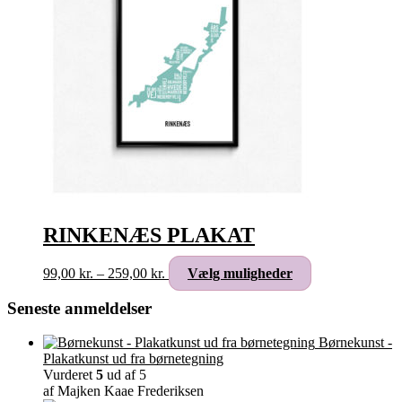
RINKENÆS PLAKAT
Prisinterval:
Dette
99,00
kr.
–
259,00
kr.
Vælg muligheder
99,00 kr.
vare
til
har
Seneste anmeldelser
259,00 kr.
flere
varianter.
Børnekunst -
Mulighederne
Plakatkunst ud fra børnetegning
kan
Vurderet
5
ud af 5
vælges
af Majken Kaae Frederiksen
på