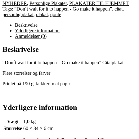
NYHEDER
,
Personlige Plakater
,
PLAKATER TIL HJEMMET
Tags:
“Don´t wait for it to happen - Go make it happen”
,
citat
,
personlig plakat
,
plakat
,
qoute
Beskrivelse
Yderligere information
Anmeldelser (0)
Beskrivelse
“Don´t wait for it to happen – Go make it happen” Citatplakat
Flere størrelser og farver
Printet på 190 g. lækkert mat papir
Yderligere information
Vægt
1,0 kg
Størrelse
60 × 34 × 6 cm