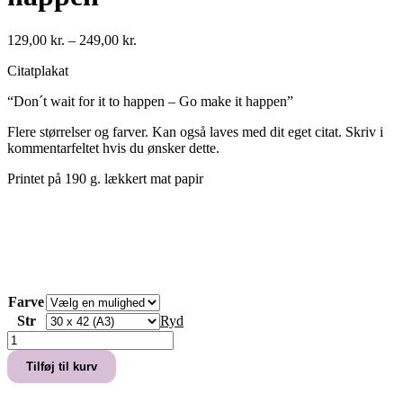
Prisinterval:
129,00
kr.
–
249,00
kr.
129,00 kr.
Citatplakat
til
249,00 kr.
“Don´t wait for it to happen – Go make it happen”
Flere størrelser og farver. Kan også laves med dit eget citat. Skriv i
kommentarfeltet hvis du ønsker dette.
Printet på 190 g. lækkert mat papir
Farve
Str
Ryd
Citatplakat
“Don
Tilføj til kurv
´t
wait
for