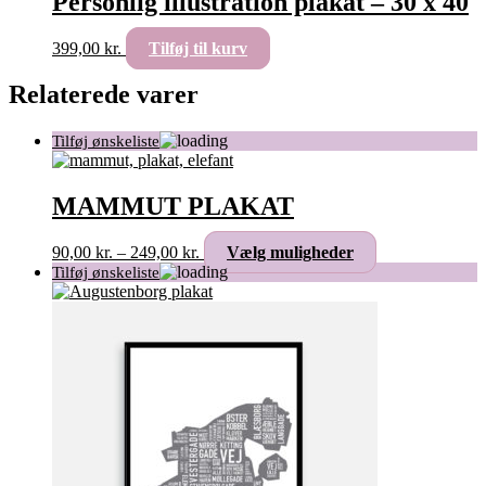
Personlig illustration plakat – 30 x 40
399,00
kr.
Tilføj til kurv
Relaterede varer
MAMMUT PLAKAT
Prisinterval:
Dette
90,00
kr.
–
249,00
kr.
Vælg muligheder
90,00 kr.
vare
til
har
249,00 kr.
flere
varianter.
Mulighederne
kan
vælges
på
varesiden