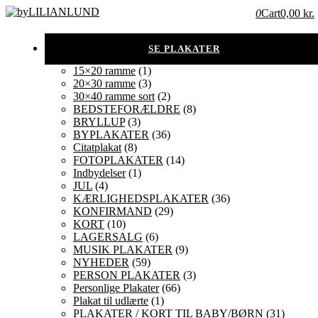
0
Cart
0,00 kr.
15×20 ramme
(1)
20×30 ramme
(3)
30×40 ramme sort
(2)
BEDSTEFORÆLDRE
(8)
BRYLLUP
(3)
BYPLAKATER
(36)
Citatplakat
(8)
FOTOPLAKATER
(14)
Indbydelser
(1)
JUL
(4)
KÆRLIGHEDSPLAKATER
(36)
KONFIRMAND
(29)
KORT
(10)
LAGERSALG
(6)
MUSIK PLAKATER
(9)
NYHEDER
(59)
PERSON PLAKATER
(3)
Personlige Plakater
(66)
Plakat til udlærte
(1)
PLAKATER / KORT TIL BABY/BØRN
(31)