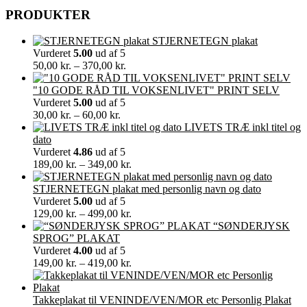
PRODUKTER
STJERNETEGN plakat
Vurderet
5.00
ud af 5
Prisinterval:
50,00
kr.
–
370,00
kr.
50,00 kr.
til
"10 GODE RÅD TIL VOKSENLIVET" PRINT SELV
370,00 kr.
Vurderet
5.00
ud af 5
Prisinterval:
30,00
kr.
–
60,00
kr.
30,00 kr.
LIVETS TRÆ inkl titel og
til
dato
60,00 kr.
Vurderet
4.86
ud af 5
Prisinterval:
189,00
kr.
–
349,00
kr.
189,00 kr.
til
STJERNETEGN plakat med personlig navn og dato
349,00 kr.
Vurderet
5.00
ud af 5
Prisinterval:
129,00
kr.
–
499,00
kr.
129,00 kr.
“SØNDERJYSK
til
SPROG” PLAKAT
499,00 kr.
Vurderet
4.00
ud af 5
Prisinterval:
149,00
kr.
–
419,00
kr.
149,00 kr.
til
419,00 kr.
Takkeplakat til VENINDE/VEN/MOR etc Personlig Plakat