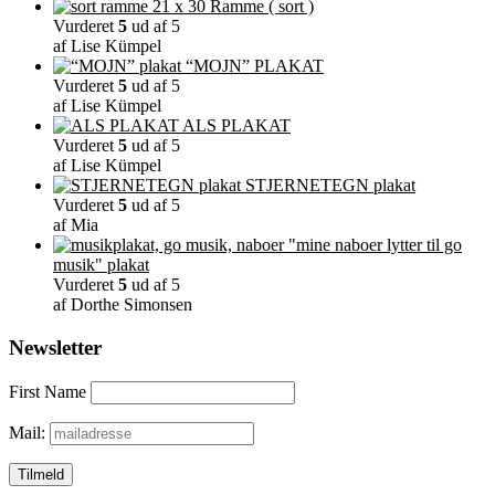
Ramme ( sort )
varesiden
Vurderet
5
ud af 5
af Lise Kümpel
“MOJN” PLAKAT
Vurderet
5
ud af 5
af Lise Kümpel
ALS PLAKAT
Vurderet
5
ud af 5
af Lise Kümpel
STJERNETEGN plakat
Vurderet
5
ud af 5
af Mia
"mine naboer lytter til go
musik" plakat
Vurderet
5
ud af 5
af Dorthe Simonsen
Newsletter
First Name
Mail: